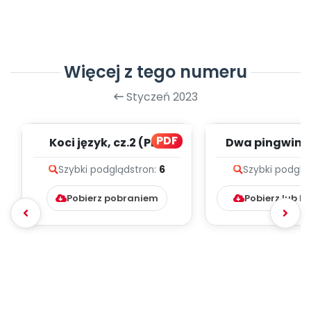
Więcej z tego numeru
Styczeń 2023
PDF
Koci język, cz.2 (PD)
Dwa pingwinki
melodii i t
Szybki podgląd
stron:
6
Szybki podglą
Pobierz pobraniem
Pobierz lub k