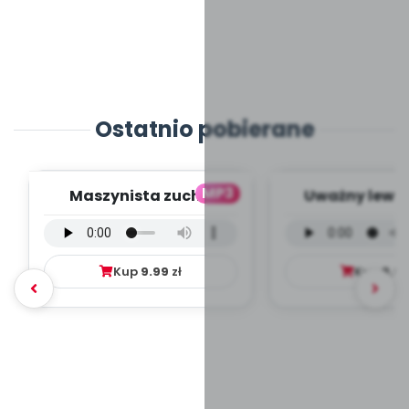
Ostatnio pobierane
MP3
Maszynista zuch -
Uważny lew -
wersja wokalna (PD,
wokalna (PD
mp3)
Kup
9.99
zł
Kup
9.9