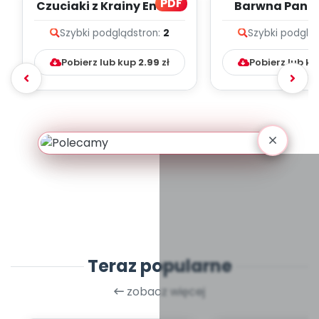
PDF
Czuciaki z Krainy Emocji
Barwna Pani J
- zapis melodii i tekst
zapis melodii 
Szybki podgląd
stron:
2
Szybki podglą
Pobierz lub kup
2.99
zł
Pobierz lub k
Teraz popularne
zobacz więcej