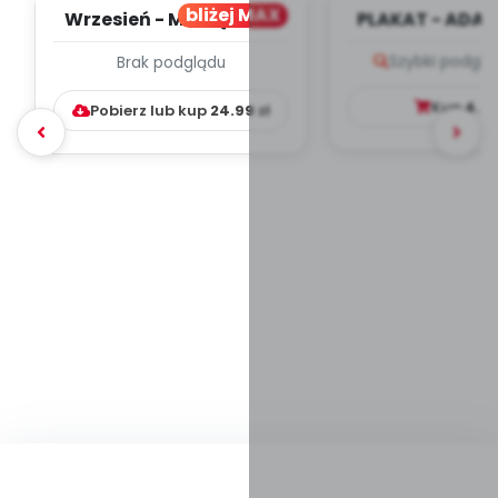
bliżej MAX
Wrzesień - MIESIĘCZNY
PLAKAT - ADAP
PLAN PRACY
PORADNIK DLA 
Szybki podglą
Brak podglądu
WYCHOWAWCZO –
DYDAKTYC...
Kup
4.9
Pobierz lub kup
24.99
zł