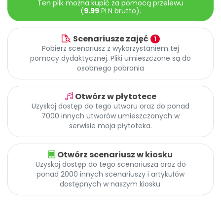
Ten plik można kupić za pomocą przelewu
Archiwalne numery
(
9.99
PLN brutto).
Promocje
Pomoc
Scenariusze zajęć
1
Pobierz scenariusz z wykorzystaniem tej
pomocy dydaktycznej. Pliki umieszczone są do
osobnego pobrania
Otwórz w płytotece
Uzyskaj dostęp do tego utworu oraz do ponad
7000 innych utworów umieszczonych w
serwisie moja płytoteka.
Otwórz scenariusz w kiosku
Uzyskaj dostęp do tego scenariusza oraz do
ponad 2000 innych scenariuszy i artykułów
dostępnych w naszym kiosku.