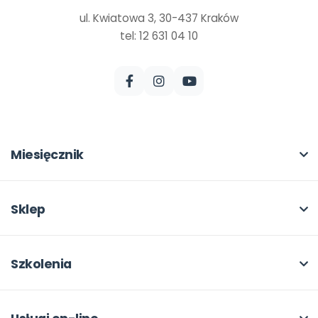
ul. Kwiatowa 3, 30-437 Kraków
tel: 12 631 04 10
Miesięcznik
O miesięczniku
W numerze
Sklep
Scenariusze i artykuły
Pełna oferta
Pomoce dydaktyczne
Moje zakupy
Szkolenia
Archiwum
Dla autorów
O szkoleniach
Dla autorów
Odbiory i kontakt
Online