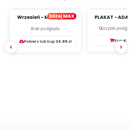
bliżej MAX
Wrzesień - MIESIĘCZNY
PLAKAT - ADAP
PLAN PRACY
PORADNIK DLA 
Szybki podglą
Brak podglądu
WYCHOWAWCZO –
DYDAKTYC...
Kup
4.9
Pobierz lub kup
24.99
zł