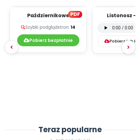
PDF
Październikowe
Listonosz - 
muzykowanie - teksty
instrumental
Szybki podgląd
stron:
14
piosenek
mp3)
Pobierz bezpłatnie
Pobierz lub k
Teraz popularne