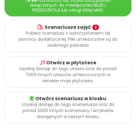
(
9.99
PLN brutto) lub za pomocą pobrań
Promocje
dołączanych do miesięcznika BLIŻEJ
PRZEDSZKOLA lub usługi bliżej MAX.
Pomoc
Scenariusze zajęć
2
Pobierz scenariusz z wykorzystaniem tej
pomocy dydaktycznej. Pliki umieszczone są do
osobnego pobrania
Otwórz w płytotece
Uzyskaj dostęp do tego utworu oraz do ponad
7000 innych utworów umieszczonych w
serwisie moja płytoteka.
Otwórz scenariusz w kiosku
Uzyskaj dostęp do tego scenariusza oraz do
ponad 2000 innych scenariuszy i artykułów
dostępnych w naszym kiosku.