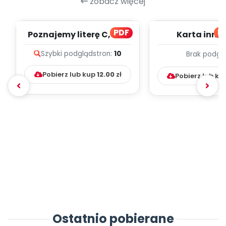
zobacz więcej
PDF
bl
Poznajemy literę C, cz. 1
Karta inno
(PD)
pedagogicz
Szybki podgląd
stron:
10
Brak podgl
Kumpelk
Pobierz lub kup
12.00
zł
Pobierz lub ku
Ostatnio pobierane