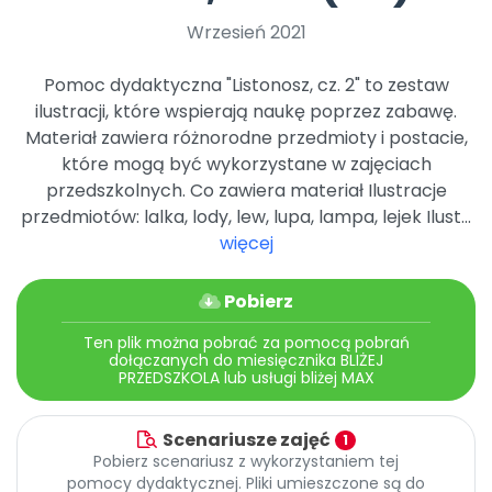
Archiwalne numery
Wrzesień 2021
Promocje
Pomoc
Pomoc dydaktyczna "Listonosz, cz. 2" to zestaw
ilustracji, które wspierają naukę poprzez zabawę.
Materiał zawiera różnorodne przedmioty i postacie,
które mogą być wykorzystane w zajęciach
przedszkolnych. Co zawiera materiał Ilustracje
przedmiotów: lalka, lody, lew, lupa, lampa, lejek Ilust...
więcej
Pobierz
Ten plik można pobrać za pomocą pobrań
dołączanych do miesięcznika BLIŻEJ
PRZEDSZKOLA lub usługi bliżej MAX
Scenariusze zajęć
1
Pobierz scenariusz z wykorzystaniem tej
pomocy dydaktycznej. Pliki umieszczone są do