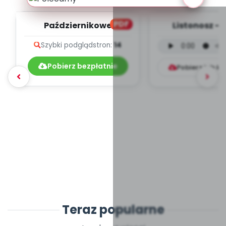
PDF
Październikowe
Listonosz - 
muzykowanie - teksty
instrumental
Szybki podgląd
stron:
14
piosenek
mp3)
Pobierz bezpłatnie
Pobierz lub k
Teraz popularne