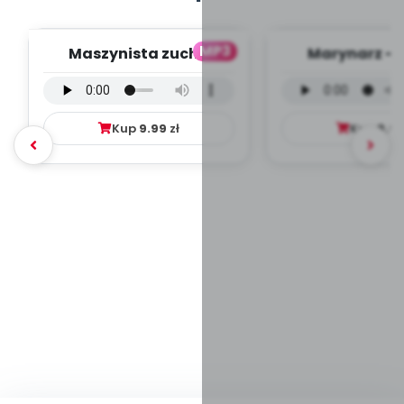
MP3
Maszynista zuch -
Marynarz - 
wersja wokalna (PD,
wokalna (PD
mp3)
Kup
9.99
zł
Kup
9.9