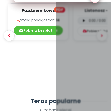
PDF
Październikowe
Listonosz - 
muzykowanie - teksty
instrumental
Szybki podgląd
stron:
14
piosenek
mp3)
Pobierz bezpłatnie
Pobierz lub k
Teraz popularne
zobacz więcej