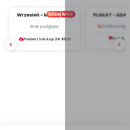
bliżej MAX
Wrzesień - MIESIĘCZNY
PLAKAT - ADAP
PLAN PRACY
PORADNIK DLA 
Szybki podglą
Brak podglądu
WYCHOWAWCZO –
DYDAKTYC...
Kup
4.9
Pobierz lub kup
24.99
zł