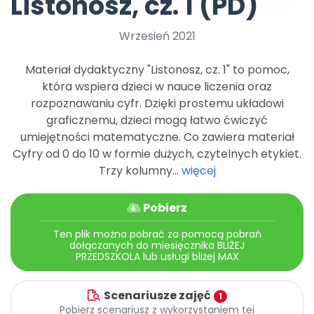
Listonosz, cz. 1 (PD)
Promocje
Pomoc
Wrzesień 2021
Materiał dydaktyczny "Listonosz, cz. 1" to pomoc,
która wspiera dzieci w nauce liczenia oraz
rozpoznawaniu cyfr. Dzięki prostemu układowi
graficznemu, dzieci mogą łatwo ćwiczyć
umiejętności matematyczne. Co zawiera materiał
Cyfry od 0 do 10 w formie dużych, czytelnych etykiet.
Trzy kolumny...
więcej
Pobierz
Ten plik można pobrać za pomocą pobrań
dołączanych do miesięcznika BLIŻEJ
PRZEDSZKOLA lub usługi bliżej MAX
Scenariusze zajęć
1
Pobierz scenariusz z wykorzystaniem tej