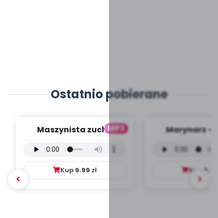
Ostatnio pobierane
MP3
Maszynista zuch -
Marynarz - 
wersja wokalna (PD,
wokalna (PD
mp3)
Kup
9.99
zł
Kup
9.9