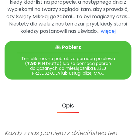
kiedy kładł list na parapecie, a następnego dnia z
wypiekami na twarzy zaglądał tam, aby sprawdzić,
czy Święty Mikołaj go zabrał… To był magiczny czas…
Niestety dla wielu z nas ten czar prysł, kiedy starsi
koledzy postanowili nas uświado...
więcej
Pobierz
Ten plik można pobrać za pomocą przelewu
(
7.90
PLN brutto) lub za pomocą pobrań
dołączanych do miesięcznika BLIŻEJ
PRZEDSZKOLA lub usługi bliżej MAX.
Opis
Każdy z nas pamięta z dzieciństwa ten