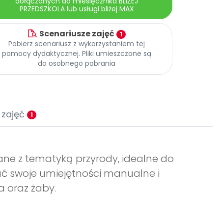
dołączanych do miesięcznika BLIŻEJ
PRZEDSZKOLA lub usługi bliżej MAX
Scenariusze zajęć
1
Pobierz scenariusz z wykorzystaniem tej
pomocy dydaktycznej. Pliki umieszczone są
do osobnego pobrania
 zajęć
1
ane z tematyką przyrody, idealne do
ać swoje umiejętności manualne i
 oraz żaby.