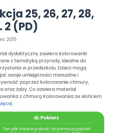
e
y
Gotowa w mniej niż 10 min • 14 dni bez opłat
Zobacz nas na Instagramie
Bliżej Pieska
kcja 25, 26, 27, 28,
Pomoc zwierzętom
TikTok
. 2 (PD)
Nowości
Zobacz nas na TikToku
wej
Książka (dla) Przedszkolaka
Zapowiedzi
Promowanie czytelnictwa
ec 2015
YouTube
zkoli
Polecamy
Filmy edukacyjne
riał dydaktyczny zawiera kolorowanki
osk Online.
5 czerwca 2024 r. uzyskała
Promocje
zane z tematyką przyrody, idealne do
19 r. Nr decyzji:
rzystania w przedszkolu. Dzieci mogą
Archiwalne numery
jać swoje umiejętności manualne i
tywność poprzez kolorowanie chmury,
Pomoc
a oraz żaby. Co zawiera materiał
rowanka z chmurą Kolorowanka ze słońcem
więcej
Pobierz
Ten plik można pobrać za pomocą pobrań