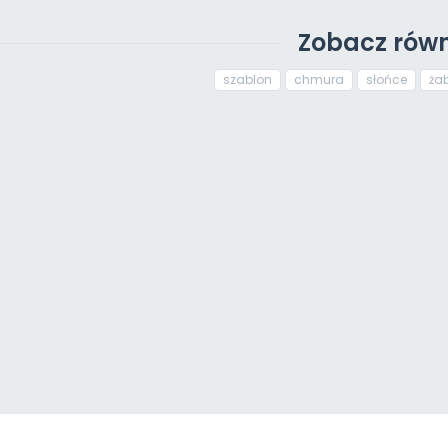
Zobacz równ
szablon
chmura
słońce
ża