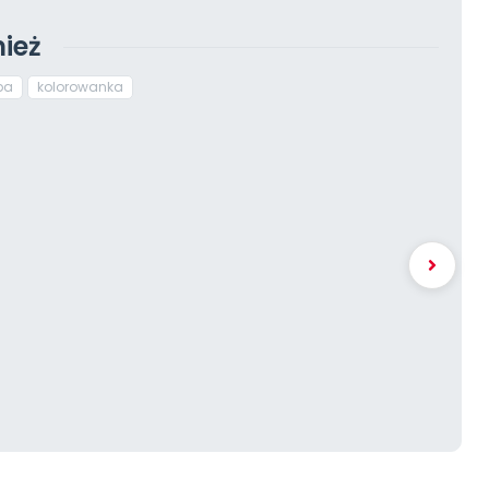
ież
ba
kolorowanka