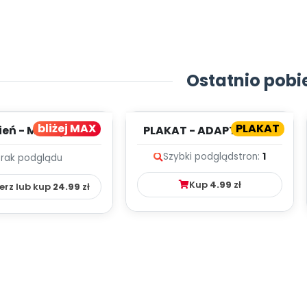
Ostatnio pobi
bliżej MAX
PLAKAT
ień - MIESIĘCZNY
PLAKAT - ADAPTACJA -
PLAN PRACY
PORADNIK DLA RODZICA
Szybki podgląd
stron:
1
Brak podglądu
HOWAWCZO –
YDAKTYC...
Kup
4.99
zł
erz lub kup
24.99
zł