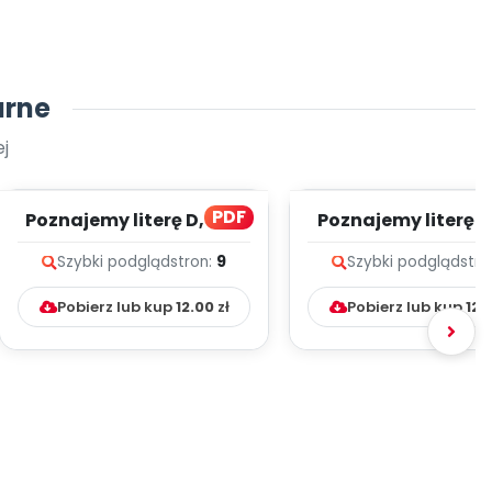
arne
j
PDF
Poznajemy literę D, cz. 1
Poznajemy literę E, 
(PD)
(PD)
Szybki podgląd
stron:
9
Szybki podgląd
stro
Pobierz lub kup
12.00
zł
Pobierz lub kup
12.