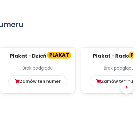
numeru
5
PLAKAT
PL
Plakat - Dzień Książki
Plakat - Radosn
Świąt
Brak podglądu
Brak podglądu
Zamów ten numer
Zamów ten num