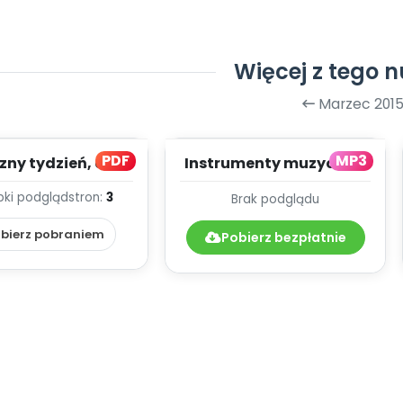
Więcej z tego 
Marzec 201
PDF
MP3
ny tydzień, cz. 2
Instrumenty muzyczne,
(PD)
cz. 2 - dźwięki (PD, mp3)
bki podgląd
stron:
3
Brak podglądu
bierz pobraniem
Pobierz bezpłatnie