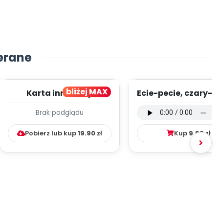
erane
bliżej MAX
Karta innowacji
Ecie-pecie, czary-m
pedagogicznej -
wersja wokalna (
Brak podglądu
Kumpelkowo
mp3)
Pobierz lub kup
19.90
zł
Kup
9.99
zł