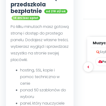
przedszkola
bezpłatnie
od 218 zł/rok
14 dni bez opłat
Po kilku minutach masz gotową
stronę i dostęp do prostego
panelu. Dodajesz własne treści,
Muzycz
wybierasz wygląd i sprawdzasz
Szy
wszystko na stronie swojej
placówki.
Po
hosting, SSL, kopie i
pomoc techniczna w
cenie
ponad 50 szablonów do
wyboru
panel, który nauczyciele