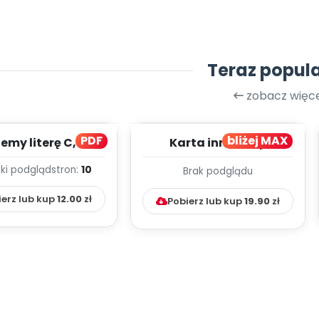
Teraz popul
zobacz więce
PDF
bliżej MAX
my literę C, cz. 1
Karta innowacji
(PD)
pedagogicznej -
ki podgląd
stron:
10
Brak podglądu
Kumpelkowo
ierz lub kup
12.00
zł
Pobierz lub kup
19.90
zł