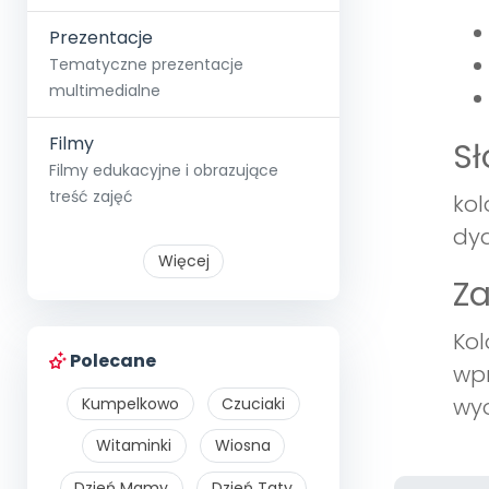
Prezentacje
Tematyczne prezentacje
multimedialne
Filmy
S
Filmy edukacyjne i obrazujące
treść zajęć
kol
dy
Więcej
Z
Kol
Polecane
wpr
wyo
Kumpelkowo
Czuciaki
Witaminki
Wiosna
Dzień Mamy
Dzień Taty