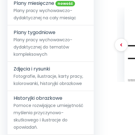
online lub stacjonarnie.
Plany miesięczne
Szko
Film
Wygr
nowość
Społeczność
Strona główna
Poznaj pakiet MAX
Wszystkie projekty
Skontaktuj się
Wit
Plany pracy wychowawczo-
O miesięczniku
O Akademii
+48 12 631 04 10
Zdro
dydaktycznej na cały miesiąc
Zam
Kio
kontakt@blizejprzedszkola.pl
Szko
E-wy
Doo
Plany tygodniowe
Pozn
Plany pracy wychowawczo-
dydaktycznej do tematów
Akredyt
Wydanie l
∞
Pakiet 
Dodaj wpis
Sen
kompleksowych
Akademia Edu
Pełen dostęp
Zob
Testuj przez 7 dni
Patr
Strefy, k
przedłużenie a
NP.5470.4.20
Zdjęcia i rysunki
Zam
Zob
Fotografie, ilustracje, karty pracy,
kolorowanki, historyjki obrazkowe
Historyjki obrazkowe
Pomoce rozwijające umiejętność
myślenia przyczynowo-
skutkowego i ilustracje do
opowiadań.