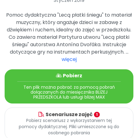
Styczeń 2019
Archiwalne numery
Promocje
Pomoc dydaktyczna "Lecą płatki śniegu" to materiał
Pomoc
muzyczny, który angażuje dzieci w zabawę z
dźwiękiem i ruchem, idealny do zajęć w przedszkolu.
Co zawiera materiał Partytura utworu "Lecą płatki
śniegu" autorstwa Antonína Dvořáka. Instrukcje
dotyczące gry na instrumentach perkusyjnych. ...
więcej
Pobierz
Ten plik można pobrać za pomocą pobrań
dołączanych do miesięcznika BLIŻEJ
PRZEDSZKOLA lub usługi bliżej MAX
Scenariusze zajęć
1
Pobierz scenariusz z wykorzystaniem tej
pomocy dydaktycznej. Pliki umieszczone są do
osobnego pobrania