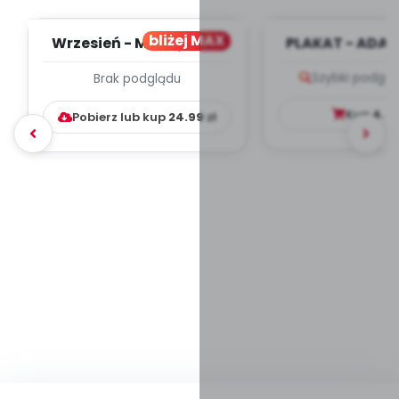
bliżej MAX
Wrzesień - MIESIĘCZNY
PLAKAT - ADAP
PLAN PRACY
PORADNIK DLA 
Szybki podglą
Brak podglądu
WYCHOWAWCZO –
DYDAKTYC...
Kup
4.9
Pobierz lub kup
24.99
zł