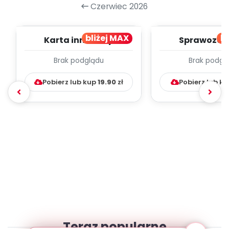
Czerwiec 2026
bliżej MAX
bl
Karta innowacji
Sprawozdan
pedagogicznej -
realizacji in
Brak podglądu
Brak podgl
Literkowo
pedagogicznej 
Pobierz lub kup
19.90
zł
Pobierz lub k
Teraz popularne