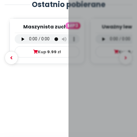
Ostatnio pobierane
MP3
Maszynista zuch -
Uważny lew -
wersja wokalna (PD,
wokalna (PD
mp3)
Kup
9.99
zł
Kup
9.9