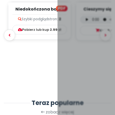
PDF
Niedokończona bajka
Cieszymy się, 
(PD)
wersja wokal
Szybki podgląd
stron:
2
mp3)
Pobierz lub kup
2.99
zł
Kup
9.9
Teraz popularne
zobacz więcej