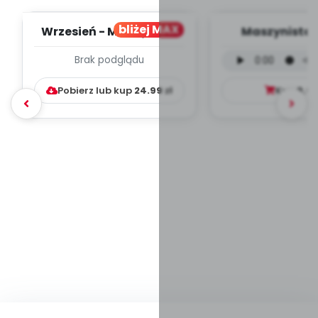
bliżej MAX
Wrzesień - MIESIĘCZNY
Maszynista 
PLAN PRACY
wersja wokal
Brak podglądu
WYCHOWAWCZO –
mp3)
DYDAKTYC...
Pobierz lub kup
24.99
zł
Kup
9.9