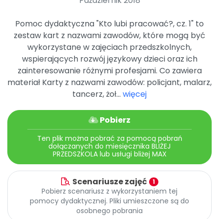
Październik 2018
Archiwalne numery
Promocje
Pomoc dydaktyczna "Kto lubi pracować?, cz. 1" to
Pomoc
zestaw kart z nazwami zawodów, które mogą być
wykorzystane w zajęciach przedszkolnych,
wspierających rozwój językowy dzieci oraz ich
zainteresowanie różnymi profesjami. Co zawiera
materiał Karty z nazwami zawodów: policjant, malarz,
tancerz, żoł...
więcej
Pobierz
Ten plik można pobrać za pomocą pobrań
dołączanych do miesięcznika BLIŻEJ
PRZEDSZKOLA lub usługi bliżej MAX
Scenariusze zajęć
1
Pobierz scenariusz z wykorzystaniem tej
pomocy dydaktycznej. Pliki umieszczone są do
osobnego pobrania