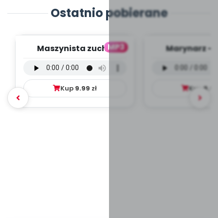
Ostatnio pobierane
MP3
Maszynista zuch -
Marynarz - 
wersja wokalna (PD,
wokalna (PD
mp3)
Kup
9.99
zł
Kup
9.9