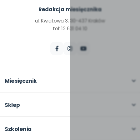
Redakcja miesięcznika
ul. Kwiatowa 3, 30-437 Kraków
tel: 12 631 04 10
Miesięcznik
O miesięczniku
W numerze
Sklep
Scenariusze i artykuły
Pełna oferta
Pomoce dydaktyczne
Moje zakupy
Szkolenia