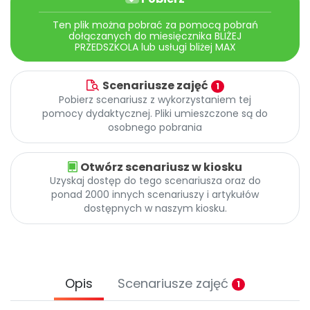
Archiwalne numery
Promocje
Ten plik można pobrać za pomocą pobrań
dołączanych do miesięcznika BLIŻEJ
Pomoc
PRZEDSZKOLA lub usługi bliżej MAX
Scenariusze zajęć
1
Pobierz scenariusz z wykorzystaniem tej
pomocy dydaktycznej. Pliki umieszczone są do
osobnego pobrania
Otwórz scenariusz w kiosku
Uzyskaj dostęp do tego scenariusza oraz do
ponad 2000 innych scenariuszy i artykułów
dostępnych w naszym kiosku.
Opis
Scenariusze zajęć
1