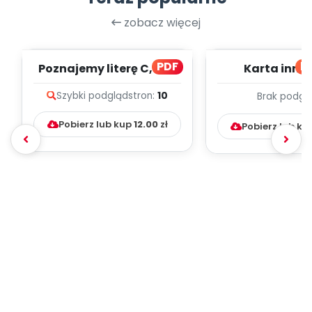
zobacz więcej
PDF
bl
Poznajemy literę C, cz. 1
Karta inno
(PD)
pedagogicz
Szybki podgląd
stron:
10
Brak podgl
Kumpelk
Pobierz lub kup
12.00
zł
Pobierz lub ku