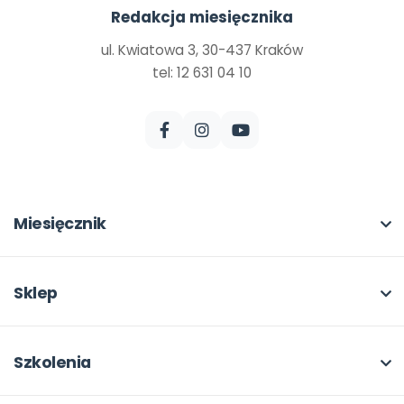
Redakcja miesięcznika
ul. Kwiatowa 3, 30-437 Kraków
tel: 12 631 04 10
Miesięcznik
O miesięczniku
W numerze
Sklep
Scenariusze i artykuły
Pełna oferta
Pomoce dydaktyczne
Moje zakupy
Szkolenia
Archiwum
Dla autorów
O szkoleniach