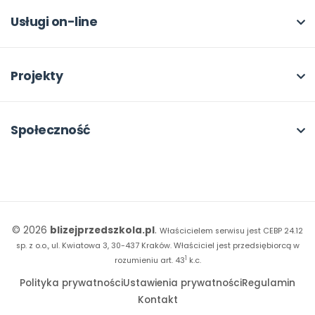
Dla autorów
Odbiory i kontakt
Online
Usługi on-line
Program Skarbonka
Otwarte
bliżej MAX
Rabat dla przedszkoli
Dla rad pedagogicznych
Moja Płytoteka
Projekty
Konferencje
Platforma Edukacyjna
Wszystkie projekty
18. FORUM
Kiosk online
Kumpelkowo
Społeczność
E-booki
Literkowo
Wpisy
Strona WWW dla przedszkola
Czuciaki
Konkursy
Witaminki
Facebook
© 2026
blizejprzedszkola.pl
.
Właścicielem serwisu jest CEBP 24.12
Dookoła Polski
Instagram
sp. z o.o., ul. Kwiatowa 3, 30-437 Kraków.
Właściciel jest przedsiębiorcą w
1
Sensosmyki
rozumieniu art. 43
k.c.
YouTube
Polityka prywatności
Ustawienia prywatności
Regulamin
Sprintem do maratonu
Kontakt