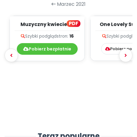
Marzec 2021
PDF
Muzyczny kwiecień -
One Lovely Su
teksty piosenek
(PD)
Szybki podgląd
stron:
16
Szybki podglą
Pobierz bezpłatnie
Pobierz pob
Teraz popularne