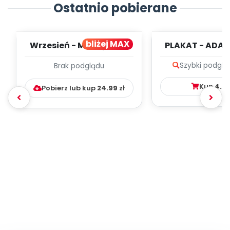
Ostatnio pobierane
bliżej MAX
Wrzesień - MIESIĘCZNY
PLAKAT - ADAP
PLAN PRACY
PORADNIK DLA 
Szybki podglą
Brak podglądu
WYCHOWAWCZO –
DYDAKTYC...
Kup
4.9
Pobierz lub kup
24.99
zł