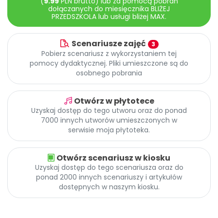
(
9.99
PLN brutto) lub za pomocą pobrań
Promocje
dołączanych do miesięcznika BLIŻEJ
PRZEDSZKOLA lub usługi bliżej MAX.
Pomoc
Scenariusze zajęć
3
Pobierz scenariusz z wykorzystaniem tej
pomocy dydaktycznej. Pliki umieszczone są do
osobnego pobrania
Otwórz w płytotece
Uzyskaj dostęp do tego utworu oraz do ponad
7000 innych utworów umieszczonych w
serwisie moja płytoteka.
Otwórz scenariusz w kiosku
Uzyskaj dostęp do tego scenariusza oraz do
ponad 2000 innych scenariuszy i artykułów
dostępnych w naszym kiosku.