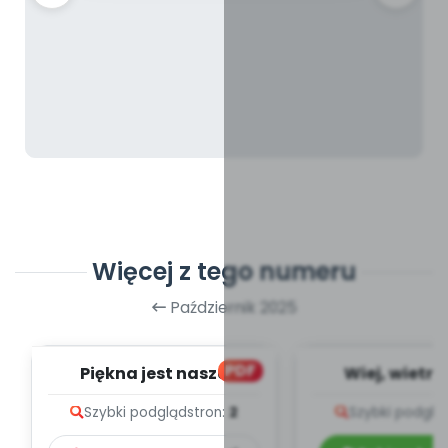
Więcej z tego numeru
Październik 2025
PDF
Piękna jest nasza
Wiej, wietrz
ojczyzna, cz.3 (PD)
opowiadanie
Szybki podgląd
stron:
2
Szybki podglą