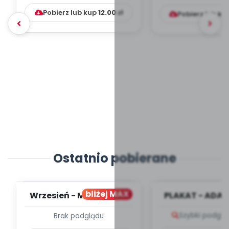
Pobierz lub kup
12.00
zł
Pobierz lub ku
Ostatnio pobierane
bliżej MAX
Wrzesień - MIESIĘCZNY
PLAKAT - ADAP
PLAN PRACY
PORADNIK DLA 
Szybki podglą
Brak podglądu
WYCHOWAWCZO –