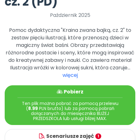
cz. 2 (PD)
Archiwalne numery
Promocje
Październik 2025
Pomoc
Pomoc dydaktyczna "Kraina zwana bajką, cz. 2" to
zestaw pięciu ilustracji, które przenoszą dzieci w
magiczny świat baśni. Obrazy przedstawiają
różnorodne postacie i sceny, które mogą inspirować
do kreatywnej zabawy i nauki. Co zawiera materiał
Ilustracja wróżki w kolorowej sukni, która czaruje...
więcej
Pobierz
Ten plik można pobrać za pomocą przelewu
(
8.99
PLN brutto) lub za pomocą pobrań
dołączanych do miesięcznika BLIŻEJ
PRZEDSZKOLA lub usługi bliżej MAX.
Scenariusze zajęć
1