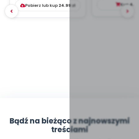
DYDAKTYC...
Kup
4.9
Pobierz lub kup
24.99
zł
Bądź na bieżąco z najnowszymi
treściami