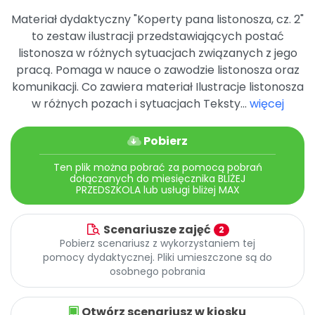
Promocje
Materiał dydaktyczny "Koperty pana listonosza, cz. 2"
Pomoc
to zestaw ilustracji przedstawiających postać
listonosza w różnych sytuacjach związanych z jego
pracą. Pomaga w nauce o zawodzie listonosza oraz
komunikacji. Co zawiera materiał Ilustracje listonosza
w różnych pozach i sytuacjach Teksty...
więcej
Pobierz
Ten plik można pobrać za pomocą pobrań
dołączanych do miesięcznika BLIŻEJ
PRZEDSZKOLA lub usługi bliżej MAX
Scenariusze zajęć
2
Pobierz scenariusz z wykorzystaniem tej
pomocy dydaktycznej. Pliki umieszczone są do
osobnego pobrania
Otwórz scenariusz w kiosku