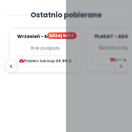
Ostatnio pobierane
bliżej MAX
Wrzesień - MIESIĘCZNY
PLAKAT - ADAP
PLAN PRACY
PORADNIK DLA 
Szybki podglą
Brak podglądu
WYCHOWAWCZO –
DYDAKTYC...
Kup
4.9
Pobierz lub kup
24.99
zł