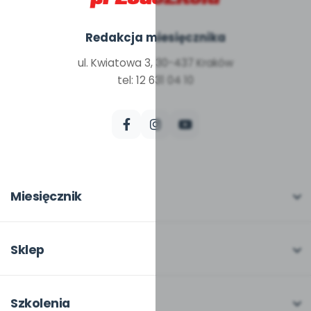
Redakcja miesięcznika
ul. Kwiatowa 3, 30-437 Kraków
tel: 12 631 04 10
Miesięcznik
O miesięczniku
W numerze
Sklep
Scenariusze i artykuły
Pełna oferta
Pomoce dydaktyczne
Moje zakupy
Szkolenia