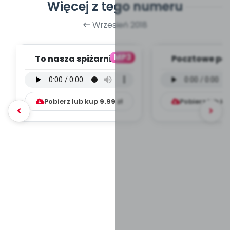
Więcej z tego numeru
Wrzesień 2018
MP3
To nasza spiżarnia -
Pocztowe pod
wersja instrumentalna
wersja instru
(PD, mp3)
(PD, mp
Pobierz lub kup
9.99
zł
Pobierz lub k