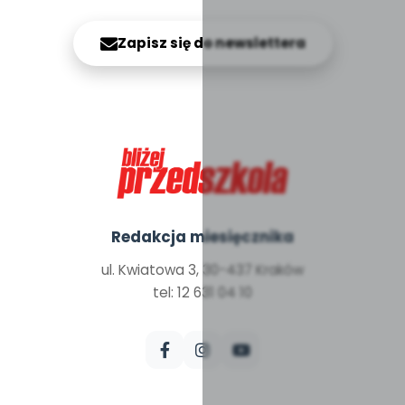
Zapisz się do newslettera
Redakcja miesięcznika
ul. Kwiatowa 3, 30-437 Kraków
tel: 12 631 04 10