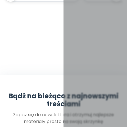
Bądź na bieżąco z najnowszymi
treściami
Zapisz się do newslettera i otrzymuj najlepsze
materiały prosto na swoją skrzynkę