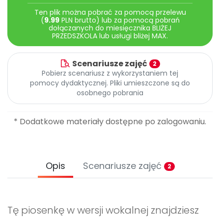
Archiwalne numery
Ten plik można pobrać za pomocą przelewu
Promocje
(
9.99
PLN brutto) lub za pomocą pobrań
Pomoc
dołączanych do miesięcznika BLIŻEJ
PRZEDSZKOLA lub usługi bliżej MAX.
Scenariusze zajęć
2
Pobierz scenariusz z wykorzystaniem tej
pomocy dydaktycznej. Pliki umieszczone są do
osobnego pobrania
* Dodatkowe materiały dostępne po zalogowaniu.
Opis
Scenariusze zajęć
2
Tę piosenkę w wersji wokalnej znajdziesz