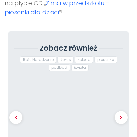
na płycie CD „
Zima w przedszkolu –
piosenki dla dzieci
”!
Zobacz również
Boże Narodzenie
Jezus
kolęda
piosenka
podkład
święta