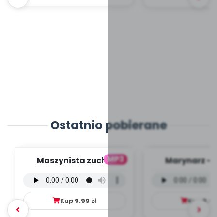
Ostatnio pobierane
MP3
Maszynista zuch -
Marynarz - 
wersja wokalna (PD,
wokalna (PD
mp3)
Kup
9.99
zł
Kup
9.9