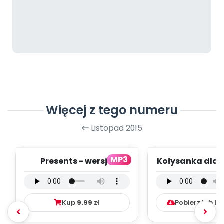
Więcej z tego numeru
Listopad 2015
MP3
Presents - wersja
Kołysanka dla 
wokalna (PD, mp3)
wersja instru
(PD, mp3)
Kup
9.99
zł
Pobierz lub k