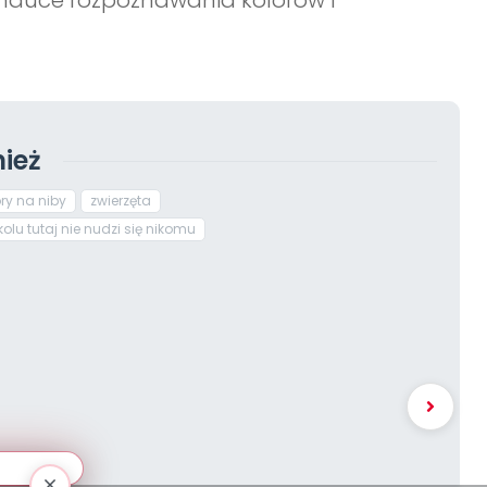
nauce rozpoznawania kolorów i
ież
ry na niby
zwierzęta
lu tutaj nie nudzi się nikomu