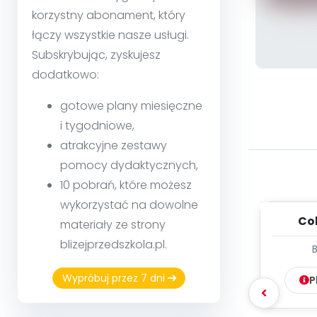
korzystny abonament, który
łączy wszystkie nasze usługi.
Subskrybując, zyskujesz
dodatkowo:
gotowe plany miesięczne
i tygodniowe,
atrakcyjne zestawy
pomocy dydaktycznych,
10 pobrań, które możesz
wykorzystać na dowolne
Col
materiały ze strony
woka
blizejprzedszkola.pl.
Wypróbuj przez 7 dni
P