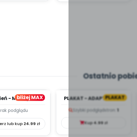
Ostatnio pobi
bliżej MAX
PLAKAT
ień - MIESIĘCZNY
PLAKAT - ADAPTACJA -
PLAN PRACY
PORADNIK DLA RODZICA
Szybki podgląd
stron:
1
Brak podglądu
HOWAWCZO –
YDAKTYC...
Kup
4.99
zł
erz lub kup
24.99
zł