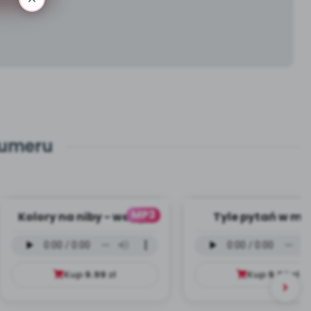
numeru
MP3
Kolory na niby - wersja
Tyle pytań w moj
wokalna (PD, mp3)
głowie - wersja wo
(PD, mp3)
Kup
9.99
zł
Kup
9.99
zł