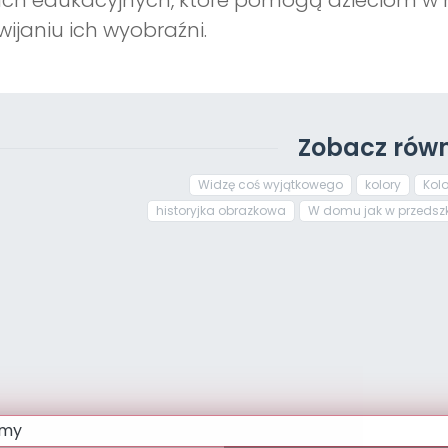
ch edukacyjnych, które pomogą dzieciom w 
wijaniu ich wyobraźni.
Zobacz równ
Widzę coś wyjątkowego
kolory
Kolo
historyjka obrazkowa
W domu jak w przedszko