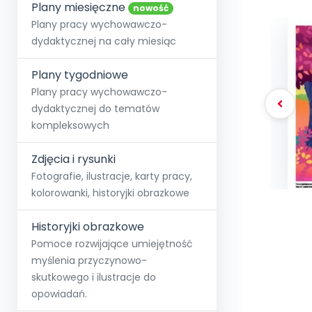
online lub stacjonarnie.
Plany miesięczne
Szko
Film
Wygr
nowość
Społeczność
Strona główna
Poznaj pakiet MAX
Wszystkie projekty
Skontaktuj się
Wit
Plany pracy wychowawczo-
O miesięczniku
O Akademii
+48 12 631 04 10
Zdro
dydaktycznej na cały miesiąc
Zam
Kio
kontakt@blizejprzedszkola.pl
Szko
E-wy
Doo
Plany tygodniowe
Pozn
Plany pracy wychowawczo-
dydaktycznej do tematów
Akredyt
Wydanie l
∞
Pakiet 
Dodaj wpis
Sen
kompleksowych
Akademia Edu
Pełen dostęp
Zob
Testuj przez 7 dni
Patr
Strefy, k
przedłużenie a
NP.5470.4.20
Zdjęcia i rysunki
Zam
Zob
Fotografie, ilustracje, karty pracy,
kolorowanki, historyjki obrazkowe
Historyjki obrazkowe
Pomoce rozwijające umiejętność
myślenia przyczynowo-
skutkowego i ilustracje do
opowiadań.