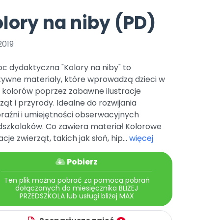
e
y
Gotowa w mniej niż 10 min • 14 dni bez opłat
Zobacz nas na Instagramie
Bliżej Pieska
lory na niby (PD)
Pomoc zwierzętom
TikTok
Nowości
Zobacz nas na TikToku
2019
wej
Książka (dla) Przedszkolaka
Zapowiedzi
Promowanie czytelnictwa
c dydaktyczna "Kolory na niby" to
YouTube
zkoli
Polecamy
Filmy edukacyjne
tywne materiały, które wprowadzą dzieci w
 kolorów poprzez zabawne ilustracje
osk Online.
5 czerwca 2024 r. uzyskała
Promocje
19 r. Nr decyzji:
ząt i przyrody. Idealne do rozwijania
raźni i umiejętności obserwacyjnych
Archiwalne numery
dszkolaków. Co zawiera materiał Kolorowe
Pomoc
racje zwierząt, takich jak słoń, hip...
więcej
Pobierz
Ten plik można pobrać za pomocą pobrań
dołączanych do miesięcznika BLIŻEJ
PRZEDSZKOLA lub usługi bliżej MAX