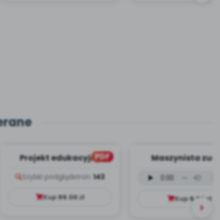
erane
PDF
Projekt edukacyjny
Maszynista zuch
Dookoła Polski
wersja wokalna (
Szybki podgląd
stron:
143
mp3)
Kup
99.00
zł
Kup
9.99
zł