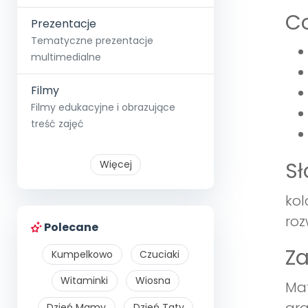
Co
Prezentacje
Tematyczne prezentacje
multimedialne
Filmy
Filmy edukacyjne i obrazujące
treść zajęć
S
Więcej
kol
roz
Polecane
Z
Kumpelkowo
Czuciaki
Witaminki
Wiosna
Mat
Dzień Mamy
Dzień Taty