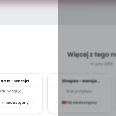
Więcej z tego 
Luty 2019
orus - wersja
Shapes - wersja
lna (PD, mp3)
wokalna (PD, mp3)
Brak podglądu
Brak podglądu
lik niedostępny
Plik niedostępny