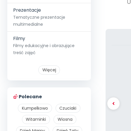
U
Prezentacje
Tematyczne prezentacje
multimedialne
Filmy
Filmy edukacyjne i obrazujące
treść zajęć
Więcej
Polecane
Kumpelkowo
Czuciaki
Witaminki
Wiosna
Dzień Mamy
Dzień Taty