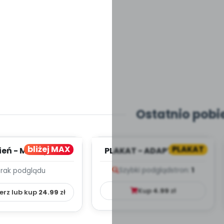
Ostatnio pobi
bliżej MAX
PLAKAT
ień - MIESIĘCZNY
PLAKAT - ADAPTACJA -
PLAN PRACY
PORADNIK DLA RODZICA
Szybki podgląd
stron:
1
Brak podglądu
HOWAWCZO –
YDAKTYC...
Kup
4.99
zł
erz lub kup
24.99
zł