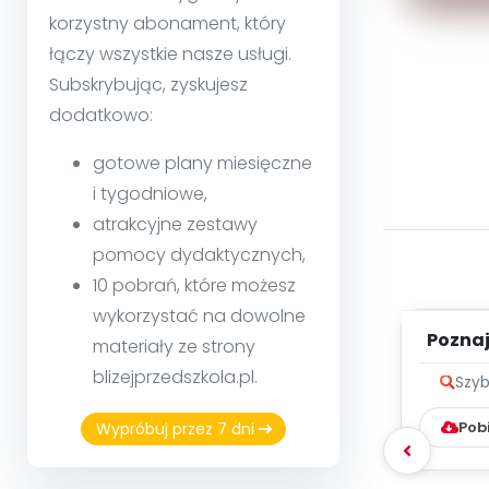
korzystny abonament, który
łączy wszystkie nasze usługi.
Subskrybując, zyskujesz
dodatkowo:
gotowe plany miesięczne
i tygodniowe,
atrakcyjne zestawy
pomocy dydaktycznych,
10 pobrań, które możesz
wykorzystać na dowolne
Poznaje
materiały ze strony
blizejprzedszkola.pl.
Szyb
Pob
Wypróbuj przez 7 dni