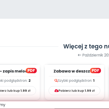
Więcej z tego 
Październik 20
PDF
PDF
- zapis melodii i
Zabawa w deszczu -
tekst
zapis melodii i tekst
bki podgląd
stron:
2
Szybki podgląd
stron:
1
ierz lub kup
1.99
zł
Pobierz lub kup
1.99
zł