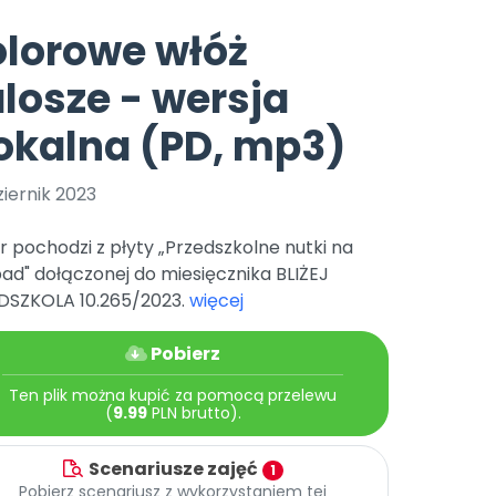
e
y
Gotowa w mniej niż 10 min • 14 dni bez opłat
Zobacz nas na Instagramie
Bliżej Pieska
lorowe włóż
Pomoc zwierzętom
TikTok
losze - wersja
Nowości
Zobacz nas na TikToku
wej
Książka (dla) Przedszkolaka
Zapowiedzi
okalna (PD, mp3)
Promowanie czytelnictwa
YouTube
zkoli
Polecamy
Filmy edukacyjne
iernik 2023
osk Online.
5 czerwca 2024 r. uzyskała
Promocje
19 r. Nr decyzji:
 pochodzi z płyty „Przedszkolne nutki na
Archiwalne numery
pad" dołączonej do miesięcznika BLIŻEJ
DSZKOLA 10.265/2023.
więcej
Pomoc
Pobierz
Ten plik można kupić za pomocą przelewu
(
9.99
PLN brutto).
Scenariusze zajęć
1
Pobierz scenariusz z wykorzystaniem tej