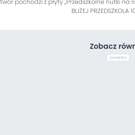
twór pochodzi z płyty „Przedszkolne nutki na 
BLIŻEJ PRZEDSZKOLA 10
Zobacz równ
piosenka