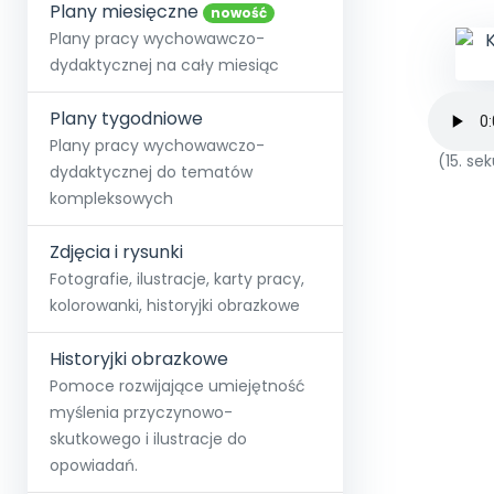
online lub stacjonarnie.
Plany miesięczne
Szko
Film
Wygr
nowość
Społeczność
Strona główna
Poznaj pakiet MAX
Wszystkie projekty
Skontaktuj się
Wit
Plany pracy wychowawczo-
O miesięczniku
O Akademii
+48 12 631 04 10
Zdro
dydaktycznej na cały miesiąc
Zam
Kio
kontakt@blizejprzedszkola.pl
Szko
E-wy
Doo
Plany tygodniowe
Pozn
Plany pracy wychowawczo-
(15. s
dydaktycznej do tematów
Akredyt
Wydanie l
∞
Pakiet 
Dodaj wpis
Sen
kompleksowych
Akademia Edu
Pełen dostęp
Zob
Testuj przez 7 dni
Patr
Strefy, k
przedłużenie a
NP.5470.4.20
Zdjęcia i rysunki
Zam
Zob
Fotografie, ilustracje, karty pracy,
kolorowanki, historyjki obrazkowe
Historyjki obrazkowe
Pomoce rozwijające umiejętność
myślenia przyczynowo-
skutkowego i ilustracje do
opowiadań.