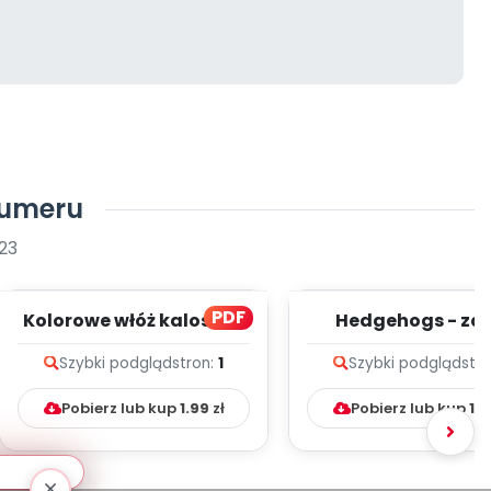
numeru
23
PDF
Kolorowe włóż kalosze -
Hedgehogs - zap
zapis melodii i tekst
melodii i tekst
Szybki podgląd
stron:
1
Szybki podgląd
str
Pobierz lub kup
1.99
zł
Pobierz lub kup
1.9