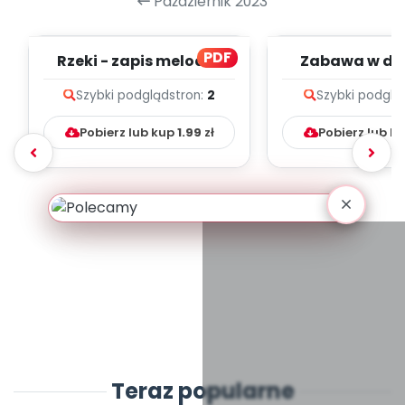
Październik 2023
PDF
Rzeki - zapis melodii i
Zabawa w des
tekst
zapis melodii 
Szybki podgląd
stron:
2
Szybki podglą
Pobierz lub kup
1.99
zł
Pobierz lub k
Teraz popularne