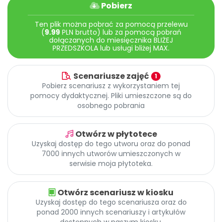
Archiwalne numery
Pobierz
Promocje
Ten plik można pobrać za pomocą przelewu
Pomoc
(
9.99
PLN brutto) lub za pomocą pobrań
dołączanych do miesięcznika BLIŻEJ
PRZEDSZKOLA lub usługi bliżej MAX.
Scenariusze zajęć
1
Pobierz scenariusz z wykorzystaniem tej
pomocy dydaktycznej. Pliki umieszczone są do
osobnego pobrania
Otwórz w płytotece
Uzyskaj dostęp do tego utworu oraz do ponad
7000 innych utworów umieszczonych w
serwisie moja płytoteka.
Otwórz scenariusz w kiosku
Uzyskaj dostęp do tego scenariusza oraz do
ponad 2000 innych scenariuszy i artykułów
dostępnych w naszym kiosku.