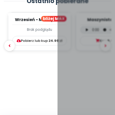
Ostatnio pobierane
bliżej MAX
Wrzesień - MIESIĘCZNY
Maszynista 
PLAN PRACY
wersja wokal
Brak podglądu
WYCHOWAWCZO –
mp3)
DYDAKTYC...
Pobierz lub kup
24.99
zł
Kup
9.9