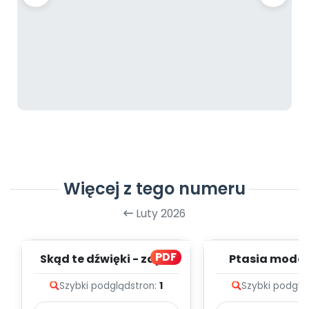
Więcej z tego numeru
Luty 2026
PDF
Skąd te dźwięki - zapis
Ptasia moda 
melodii i tekst
melodii i t
Szybki podgląd
stron:
1
Szybki podglą