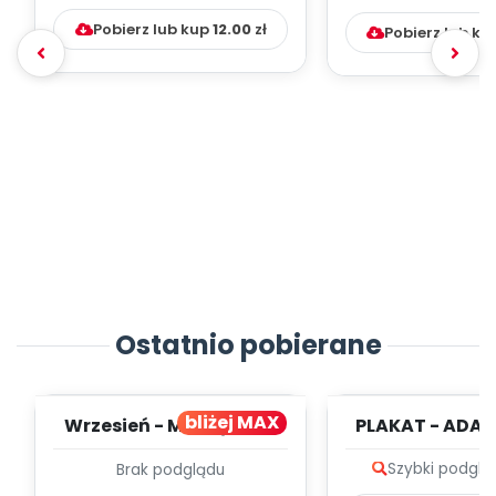
Pobierz lub kup
12.00
zł
Pobierz lub ku
Ostatnio pobierane
bliżej MAX
Wrzesień - MIESIĘCZNY
PLAKAT - ADAP
PLAN PRACY
PORADNIK DLA 
Szybki podglą
Brak podglądu
WYCHOWAWCZO –