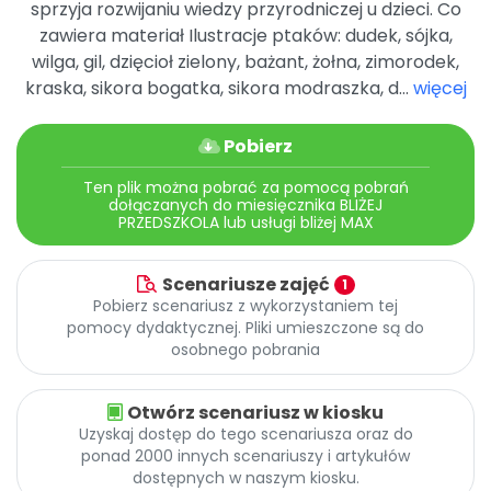
sprzyja rozwijaniu wiedzy przyrodniczej u dzieci. Co
Promocje
zawiera materiał Ilustracje ptaków: dudek, sójka,
Pomoc
wilga, gil, dzięcioł zielony, bażant, żołna, zimorodek,
kraska, sikora bogatka, sikora modraszka, d...
więcej
Pobierz
Ten plik można pobrać za pomocą pobrań
dołączanych do miesięcznika BLIŻEJ
PRZEDSZKOLA lub usługi bliżej MAX
Scenariusze zajęć
1
Pobierz scenariusz z wykorzystaniem tej
pomocy dydaktycznej. Pliki umieszczone są do
osobnego pobrania
Otwórz scenariusz w kiosku
Uzyskaj dostęp do tego scenariusza oraz do
ponad 2000 innych scenariuszy i artykułów
dostępnych w naszym kiosku.