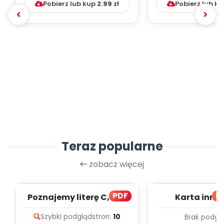
Pobierz lub kup
2.99
zł
Pobierz lub k
Teraz popularne
zobacz więcej
PDF
bl
Poznajemy literę C, cz. 1
Karta inno
(PD)
pedagogicz
Szybki podgląd
stron:
10
Brak podgl
Kumpelk