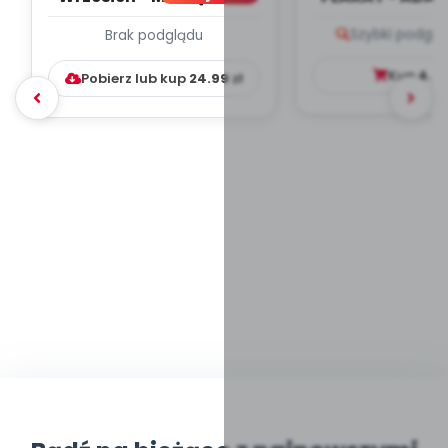
PLAN PRACY
PORADNIK DLA 
Szybki podglą
Brak podglądu
WYCHOWAWCZO –
DYDAKTYC...
Kup
4.9
Pobierz lub kup
24.99
zł