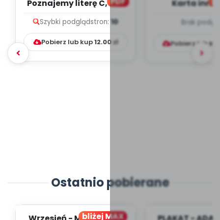
PDF
bl
Poznajemy literę C, cz. 1
Karta inno
(PD)
pedagogicz
Szybki podgląd
stron:
10
Brak podgl
Kumpelk
Pobierz lub kup
12.00
zł
Pobierz lub ku
Ostatnio pobierane
bliżej MAX
Wrzesień - MIESIĘCZNY
PLAKAT - ADAP