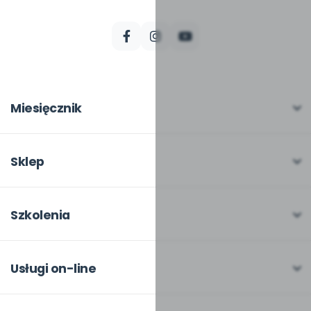
Miesięcznik
O miesięczniku
W numerze
Sklep
Scenariusze i artykuły
Pełna oferta
Pomoce dydaktyczne
Moje zakupy
Szkolenia
Archiwum
Dla autorów
O szkoleniach
Dla autorów
Odbiory i kontakt
Online
Usługi on-line
Program Skarbonka
Otwarte
bliżej MAX