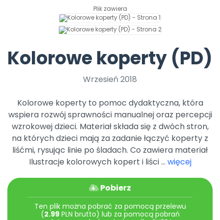
Promocje
Plik zawiera
Pomoc
Kolorowe koperty (PD)
Wrzesień 2018
Kolorowe koperty to pomoc dydaktyczna, która
wspiera rozwój sprawności manualnej oraz percepcji
wzrokowej dzieci. Materiał składa się z dwóch stron,
na których dzieci mają za zadanie łączyć koperty z
liśćmi, rysując linie po śladach. Co zawiera materiał
Ilustracje kolorowych kopert i liści ...
więcej
Pobierz
Ten plik można pobrać za pomocą przelewu
(
2.99
PLN brutto) lub za pomocą pobrań