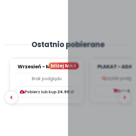
Ostatnio pobierane
bliżej MAX
Wrzesień - MIESIĘCZNY
PLAKAT - ADAP
PLAN PRACY
PORADNIK DLA 
Szybki podglą
Brak podglądu
WYCHOWAWCZO –
DYDAKTYC...
Kup
4.9
Pobierz lub kup
24.99
zł