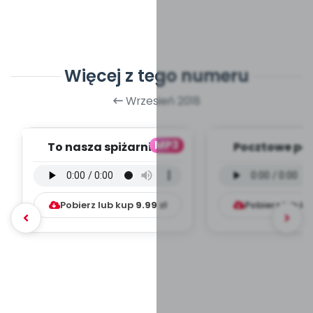
Więcej z tego numeru
Wrzesień 2018
MP3
To nasza spiżarnia -
Pocztowe pod
wersja instrumentalna
wersja instru
(PD, mp3)
(PD, mp
Pobierz lub kup
9.99
zł
Pobierz lub k