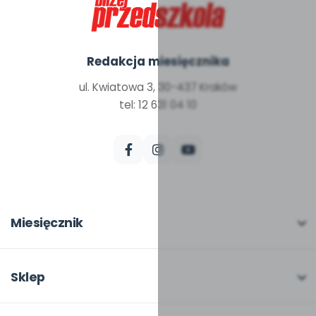
Redakcja miesięcznika
ul. Kwiatowa 3, 30-437 Kraków
tel: 12 631 04 10
Miesięcznik
O miesięczniku
W numerze
Sklep
Scenariusze i artykuły
Pełna oferta