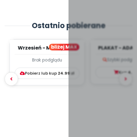
Ostatnio pobierane
bliżej MAX
Wrzesień - MIESIĘCZNY
PLAKAT - ADAP
PLAN PRACY
PORADNIK DLA 
Szybki podglą
Brak podglądu
WYCHOWAWCZO –
DYDAKTYC...
Kup
4.9
Pobierz lub kup
24.99
zł