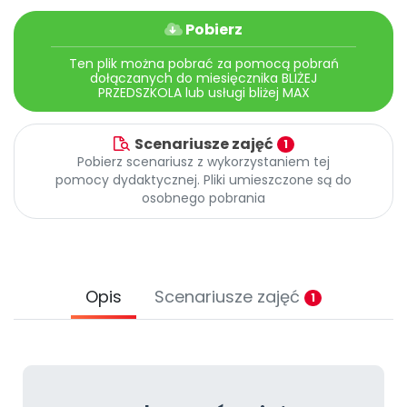
Promocje
Pobierz
Pomoc
Ten plik można pobrać za pomocą pobrań
dołączanych do miesięcznika BLIŻEJ
PRZEDSZKOLA lub usługi bliżej MAX
Scenariusze zajęć
1
Pobierz scenariusz z wykorzystaniem tej
pomocy dydaktycznej. Pliki umieszczone są do
osobnego pobrania
Opis
Scenariusze zajęć
1