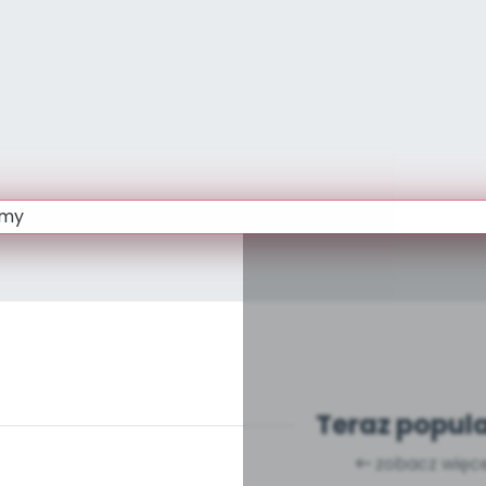
Teraz popul
zobacz więce