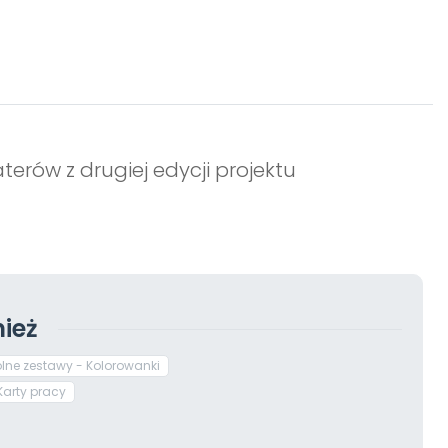
erów z drugiej edycji projektu
ież
olne zestawy - Kolorowanki
Karty pracy