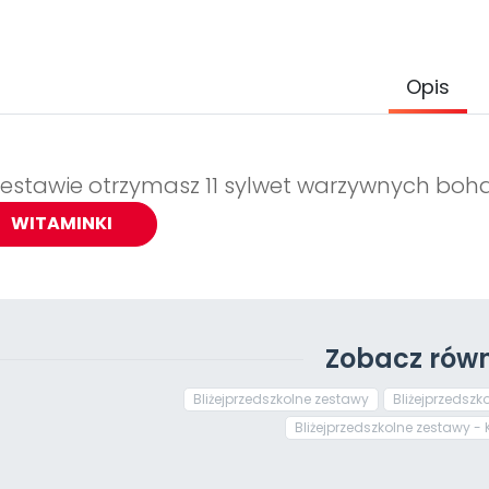
Opis
estawie otrzymasz 11 sylwet warzywnych bohat
WITAMINKI
Zobacz równ
Bliżejprzedszkolne zestawy
Bliżejprzedszk
Bliżejprzedszkolne zestawy - 