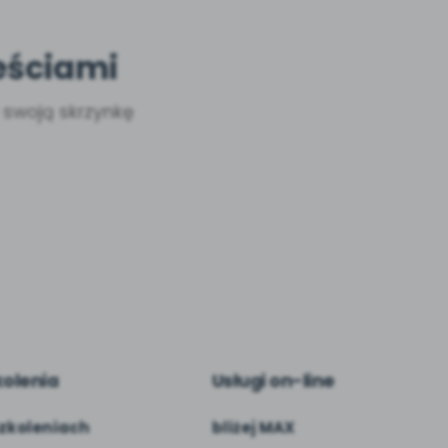
eściami
a swoją skrzynkę
kolenia
Usługi on-line
zkoleniach
bliżej MAX