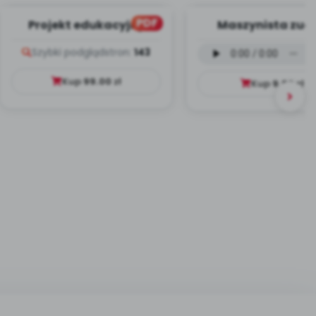
PDF
Projekt edukacyjny
Maszynista zuch
Dookoła Polski
wersja wokalna (
Szybki podgląd
stron:
143
mp3)
Kup
99.00
zł
Kup
9.99
zł