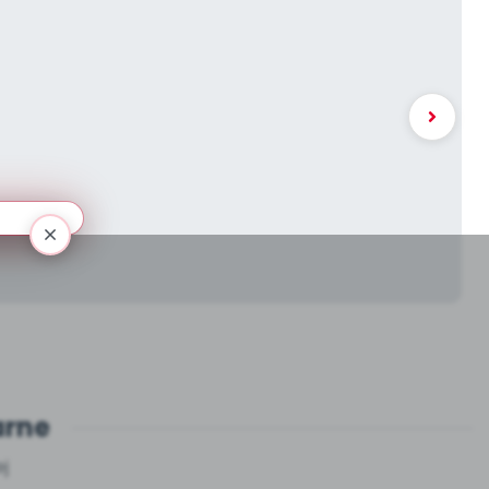
arne
j