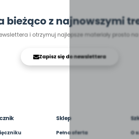
a bieżąco z najnowszymi tr
ewslettera i otrzymuj najlepsze materiały prosto n
Zapisz się do newslettera
cznik
Sklep
Sz
ięczniku
Pełna oferta
O s