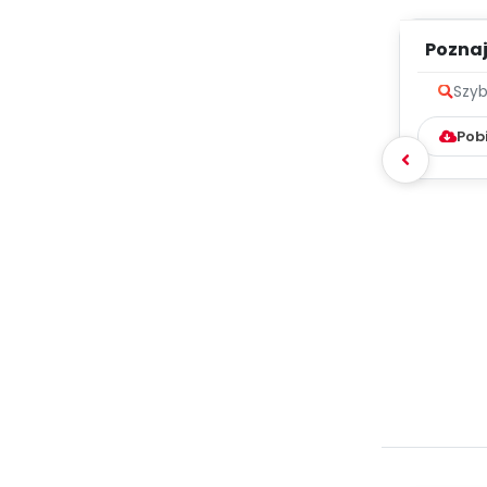
Poznaje
Szyb
Pob