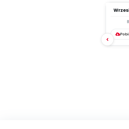
Wrzes
WYC
D
Pobi