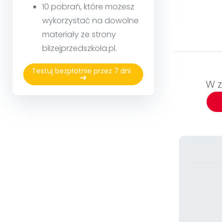
10 pobrań, które możesz
wykorzystać na dowolne
materiały ze strony
blizejprzedszkola.pl.
Testuj bezpłatnie przez 7 dni
W z