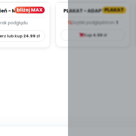
bliżej MAX
PLAKAT
ień - MIESIĘCZNY
PLAKAT - ADAPTACJA -
PLAN PRACY
PORADNIK DLA RODZICA
Szybki podgląd
stron:
1
Brak podglądu
HOWAWCZO –
YDAKTYC...
Kup
4.99
zł
erz lub kup
24.99
zł