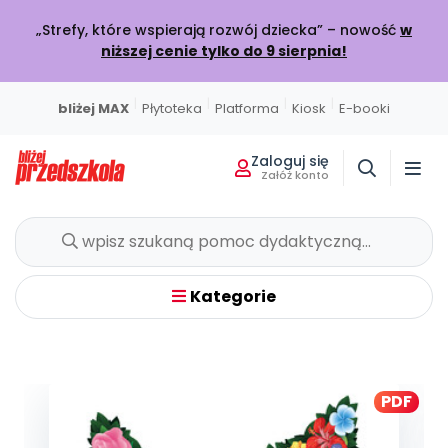
„Strefy, które wspierają rozwój dziecka” – nowość
w
niższej cenie tylko do 9 sierpnia!
|
|
|
|
bliżej MAX
Płytoteka
Platforma
Kiosk
E-booki
Zaloguj się
Załóż konto
Miesięcznik
Sklep
Akademia Edukacji
Usługi on-line
Projekty i Akcje
Społeczność
Wszystkie projekty
Poznaj pakiet MAX
Strona główna
O miesięczniku
Skontaktuj się
O Akademii
BLIŻEJ MAX
BLIŻEJ PRZEDSZKOLA
W BIEŻĄCYM WYDANIU
POLECAMY
KATALOG SZKOLEŃ
Kumpelkowo
Kategorie
Rozwijamy relacje
Moja Płytoteka
Dodaj wpis
Wydanie lipiec-sierpień 2026
Strefy, które wspierają rozwój dziecka
Online
7000+ utworów
Podziel się wiedzą
Bieżący numer
Przedsprzedaż w sklepie
Szkolenia online
Czuciaki
Emocje i relacje
Platforma Edukacyjna
Wpisy
Zamów prenumeratę
Otwarte
KATEGORIE
Filmy i animacje
Dołącz do dyskusji
Prenumerata miesięcznika
Szkolenia stacjonarne
PDF
Witaminki
Nasze publikacje
Zdrowe nawyki
Kiosk Online
Konkursy
Zamknięte
Książki i materiały edukacyjne