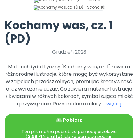
Archiwalne numery
Promocje
Pomoc
Kochamy was, cz. 1
(PD)
Grudzień 2023
Materiał dydaktyczny "Kochamy was, cz. 1" zawiera
różnorodne ilustracje, które mogą być wykorzystane
w zajęciach przedszkolnych, promując kreatywność
oraz wyrażanie uczuć. Co zawiera materiał Ilustracja
z kwiatami w różnych kolorach, symbolizująca miłość
i przywiązanie. Różnorodne okulary ...
więcej
Pobierz
Ten plik można pobrać za pomocą przelewu
(
3.99
PLN brutto) lub za pomocą pobrań