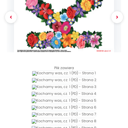
DO POBRANIA
E-wydania miesięcznika
Wygrywaj nagrody
Szkolenia w Twojej placówce
Dookoła Polski
INNE
SOCIAL MEDIA
Scenariusze i artykuły
Miesięczniki
Poznajemy regiony
Konferencje
Materiały z miesięcznika
Aktualne oraz archiwalne numery
Ebooki
Facebook
Spotkania na dużą skalę
Sensosmyki
Nasze interaktywne ebooki
Aktualności
Pomoce dydaktyczne
Ebooki
Patronat BLIŻEJ PRZEDSZKOLA
Pakiet szkoleń
Multimedia i pliki
Materiały w formie cyfrowej
Strona WWW dla przedszkola
Instagram
Kompleksowe programy szkoleniowe
Literkowo
Gotowa w mniej niż 10 min • 14 dni bez opłat
Zobacz nas na Instagramie
Plany tygodniowe
Wszystko dla przedszkoli
Nauka liter i głosek
Praca wychowawcza
Zamówienia hurtowe
POLECAMY
TikTok
∞
Pakiet bliżej MAX
Sprintem do maratonu
Zobacz nas na TikToku
Bliżejprzedszkolne zestawy
Akademia Muzyki i Ruchu
Ruch i motywacja
NA SKRÓTY
Plik zawiera
Zestawy do pobrania
Szkolenia muzyczne
YouTube
Bliżej Pieska
Letnia wyprzedaż
Filmy edukacyjne
Pomoc zwierzętom
Promocje w sklepie
POLECAMY
Książka (dla) Przedszkolaka
Wybierz prezent
Nowości
Promowanie czytelnictwa
Przy zamówieniu prenumeraty
Zapowiedzi
Zaplanuj rok przedszkolny
Materiały na nowy rok
Polecamy