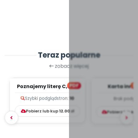
Teraz popularne
zobacz więcej
PDF
bl
Poznajemy literę C, cz. 1
Karta inno
(PD)
pedagogicz
Szybki podgląd
stron:
10
Brak podgl
Kumpelk
Pobierz lub kup
12.00
zł
Pobierz lub ku