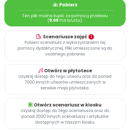
Archiwalne numery
Pobierz
Promocje
Ten plik można kupić za pomocą przelewu
Pomoc
(
9.99
PLN brutto).
Scenariusze zajęć
1
Pobierz scenariusz z wykorzystaniem tej
pomocy dydaktycznej. Pliki umieszczone są do
osobnego pobrania
Otwórz w płytotece
Uzyskaj dostęp do tego utworu oraz do ponad
7000 innych utworów umieszczonych w
serwisie moja płytoteka.
Otwórz scenariusz w kiosku
Uzyskaj dostęp do tego scenariusza oraz do
ponad 2000 innych scenariuszy i artykułów
dostępnych w naszym kiosku.