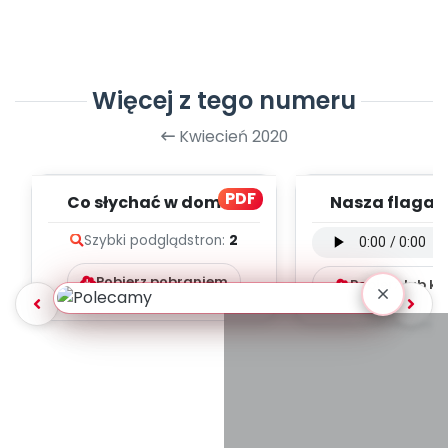
Więcej z tego numeru
Kwiecień 2020
PDF
Co słychać w domu?
Nasza flaga -
(PD)
instrumental
Szybki podgląd
stron:
2
mp3)
Pobierz pobraniem
Pobierz lub k