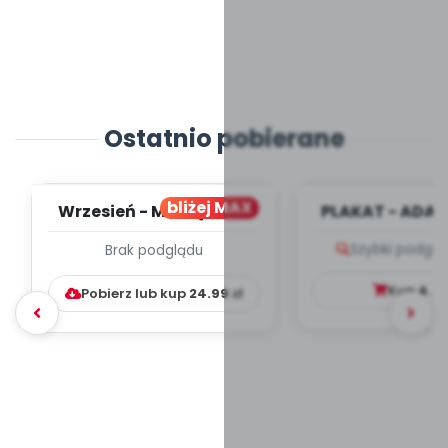
Ostatnio pobierane
bliżej MAX
Wrzesień - MIESIĘCZNY
PLAKAT - ADAP
PLAN PRACY
PORADNIK DLA 
Szybki podglą
Brak podglądu
WYCHOWAWCZO –
DYDAKTYC...
Kup
4.9
Pobierz lub kup
24.99
zł