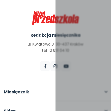
Redakcja miesięcznika
ul. Kwiatowa 3, 30-437 Kraków
tel: 12 631 04 10
Miesięcznik
O miesięczniku
W numerze
Sklep