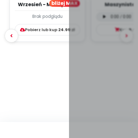
bliżej MAX
Wrzesień - MIESIĘCZNY
Maszynista 
PLAN PRACY
wersja wokal
Brak podglądu
WYCHOWAWCZO –
mp3)
DYDAKTYC...
Pobierz lub kup
24.99
zł
Kup
9.9