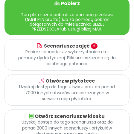
Archiwalne numery
Pobierz
Promocje
Ten plik można pobrać za pomocą przelewu
Pomoc
(
9.99
PLN brutto) lub za pomocą pobrań
dołączanych do miesięcznika BLIŻEJ
PRZEDSZKOLA lub usługi bliżej MAX.
Scenariusze zajęć
2
Pobierz scenariusz z wykorzystaniem tej
pomocy dydaktycznej. Pliki umieszczone są do
osobnego pobrania
Otwórz w płytotece
Uzyskaj dostęp do tego utworu oraz do ponad
7000 innych utworów umieszczonych w
serwisie moja płytoteka.
Otwórz scenariusz w kiosku
Uzyskaj dostęp do tego scenariusza oraz do
ponad 2000 innych scenariuszy i artykułów
dostępnych w naszym kiosku.