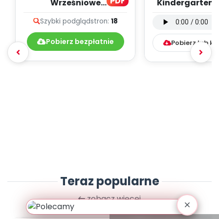
PDF
Wrześniowe
Kindergarten F
muzykowanie - teksty
wersja instru
Szybki podgląd
stron:
18
piosenek
(PD, mp
Pobierz bezpłatnie
Pobierz lub k
Teraz popularne
zobacz więcej