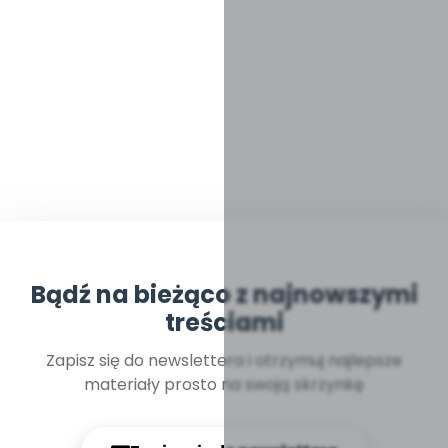
Bądź na bieżąco z najnowszymi
treściami
Zapisz się do newslettera i otrzymuj najlepsze
materiały prosto na swoją skrzynkę