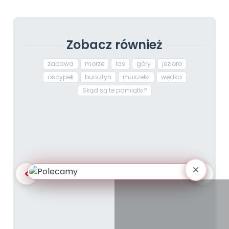
Zobacz również
zabawa
morze
las
góry
jezioro
oscypek
bursztyn
muszelki
wędka
Skąd są te pamiątki?