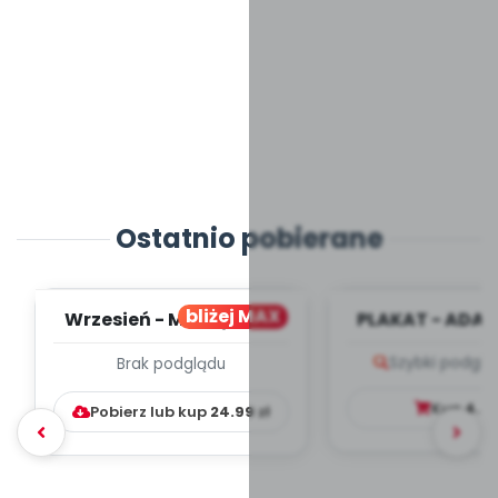
Ostatnio pobierane
bliżej MAX
Wrzesień - MIESIĘCZNY
PLAKAT - ADAP
PLAN PRACY
PORADNIK DLA 
Szybki podglą
Brak podglądu
WYCHOWAWCZO –
DYDAKTYC...
Kup
4.9
Pobierz lub kup
24.99
zł