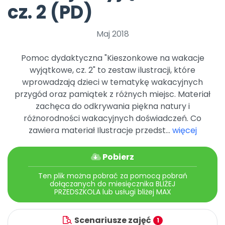
Archiwalne numery
cz. 2 (PD)
Promocje
Pomoc
Maj 2018
Pomoc dydaktyczna "Kieszonkowe na wakacje
wyjątkowe, cz. 2" to zestaw ilustracji, które
wprowadzają dzieci w tematykę wakacyjnych
przygód oraz pamiątek z różnych miejsc. Materiał
zachęca do odkrywania piękna natury i
różnorodności wakacyjnych doświadczeń. Co
zawiera materiał Ilustracje przedst...
więcej
Pobierz
Ten plik można pobrać za pomocą pobrań
dołączanych do miesięcznika BLIŻEJ
PRZEDSZKOLA lub usługi bliżej MAX
Scenariusze zajęć
1