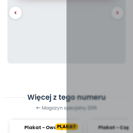
Więcej z tego numeru
Magazyn specjalny 2016
PLAKAT
Plakat - Owady z
Plakat - Częśc