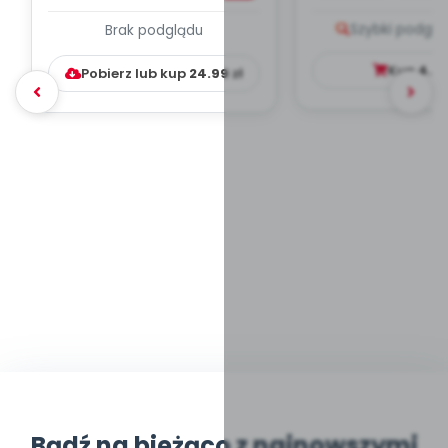
PLAN PRACY
PORADNIK DLA 
Szybki podglą
Brak podglądu
WYCHOWAWCZO –
DYDAKTYC...
Kup
4.9
Pobierz lub kup
24.99
zł
Bądź na bieżąco z najnowszymi