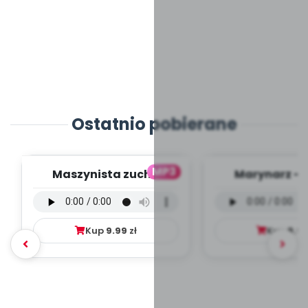
Ostatnio pobierane
MP3
Maszynista zuch -
Marynarz - 
wersja wokalna (PD,
wokalna (PD
mp3)
Kup
9.99
zł
Kup
9.9