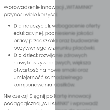
Wprowadzenie innowacji „WITAMINKI”
przynosi wiele korzyści:
Dla nauczycieli:
wzbogacenie oferty
edukacyjnej, podniesienie jakości
pracy przedszkola oraz budowanie
pozytywnego wizerunku placówki.
Dla dzieci:
rozwijanie zdrowych
nawyków żywieniowych, większa
otwartość na nowe smaki oraz
umiejętność samodzielnego
komponowania posiłków.
Nie czekaj! Sięgnij po Kartę innowacji
pedagogicznej „WITAMINKI” i wprowadź