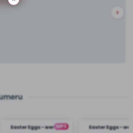
numeru
MP3
Easter Eggs - wersja
Easter Eggs - wer