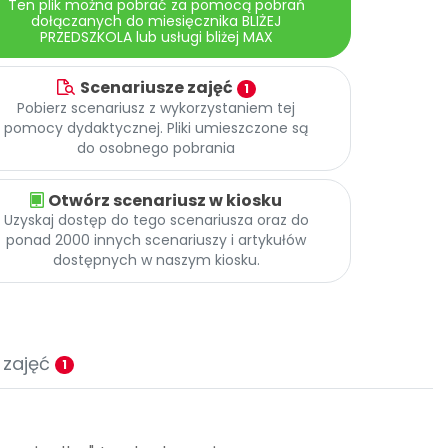
Ten plik można pobrać za pomocą pobrań
dołączanych do miesięcznika BLIŻEJ
PRZEDSZKOLA lub usługi bliżej MAX
Scenariusze zajęć
1
Pobierz scenariusz z wykorzystaniem tej
pomocy dydaktycznej. Pliki umieszczone są
do osobnego pobrania
Otwórz scenariusz w kiosku
Uzyskaj dostęp do tego scenariusza oraz do
ponad 2000 innych scenariuszy i artykułów
dostępnych w naszym kiosku.
 zajęć
1