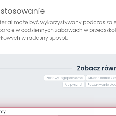
astosowanie
eriał może być wykorzystywany podczas zaję
arcie w codziennych zabawach w przedszkolu,
ykowych w radosny sposób.
Zobacz równ
zabawy logopedyczne
Kruche ciasto z
Ale pyszne!
Poszukiwanie słod