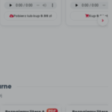
instrumentalna (PD,
wokalna (PD, mp
mp3)
Pobierz lub kup
9.99
zł
Kup
9.99
zł
arne
j
PDF
Poznajemy literę A, CZ. 1
Poznajemy literę E, 