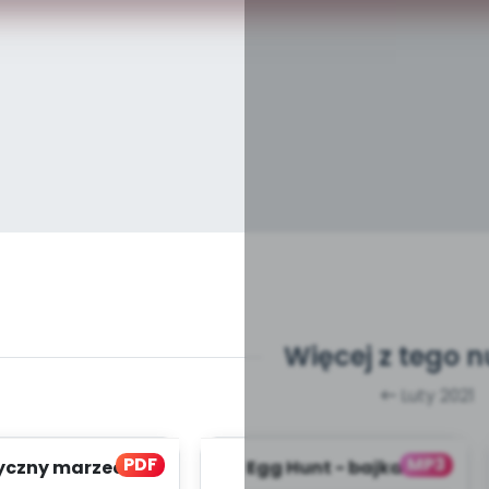
Więcej z tego 
Luty 2021
PDF
MP3
czny marzec -
Egg Hunt - bajka w