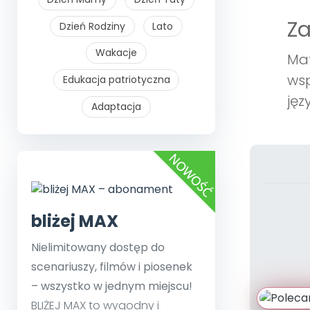
Z
Dzień Rodziny
Lato
Wakacje
Mat
wsp
Edukacja patriotyczna
jęz
Adaptacja
bliżej MAX
Nielimitowany dostęp do
scenariuszy, filmów i piosenek
– wszystko w jednym miejscu!
BLIŻEJ MAX to wygodny i