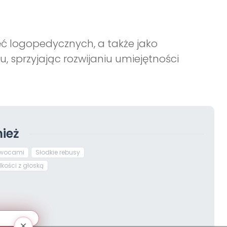
ć logopedycznych, a także jako
 sprzyjając rozwijaniu umiejętności
ież
 owocami
Słodkie rebusy
kości z głoską