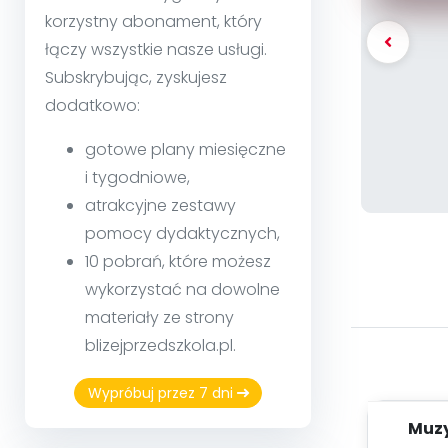
korzystny abonament, który
łączy wszystkie nasze usługi.
Subskrybując, zyskujesz
dodatkowo:
gotowe plany miesięczne
i tygodniowe,
atrakcyjne zestawy
pomocy dydaktycznych,
10 pobrań, które możesz
wykorzystać na dowolne
materiały ze strony
blizejprzedszkola.pl.
Wypróbuj przez 7 dni
Muzy