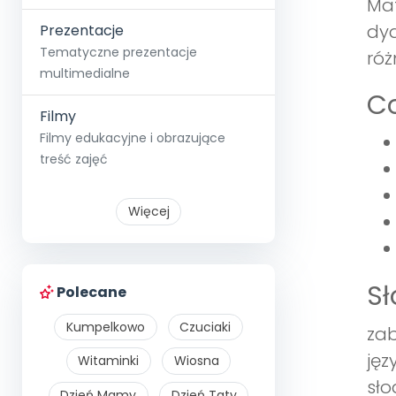
Mat
dyd
Prezentacje
Tematyczne prezentacje
róż
multimedialne
Co
Filmy
Filmy edukacyjne i obrazujące
treść zajęć
Więcej
S
Polecane
Kumpelkowo
Czuciaki
zab
jęz
Witaminki
Wiosna
sło
Dzień Mamy
Dzień Taty