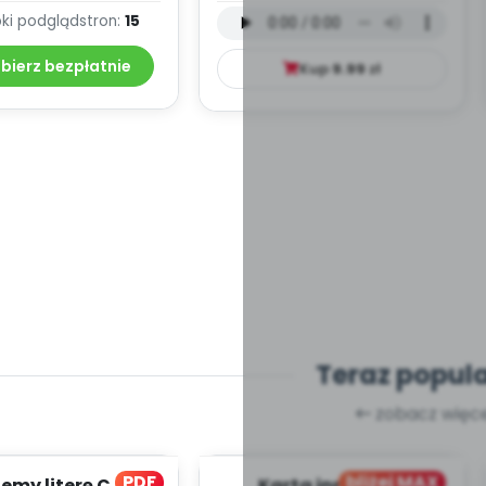
ksty piosenek
języku angielskim (PD,
ki podgląd
stron:
15
mp3)
bierz bezpłatnie
Kup
9.99
zł
Teraz popul
zobacz więce
PDF
bliżej MAX
my literę C, cz. 1
Karta innowacji