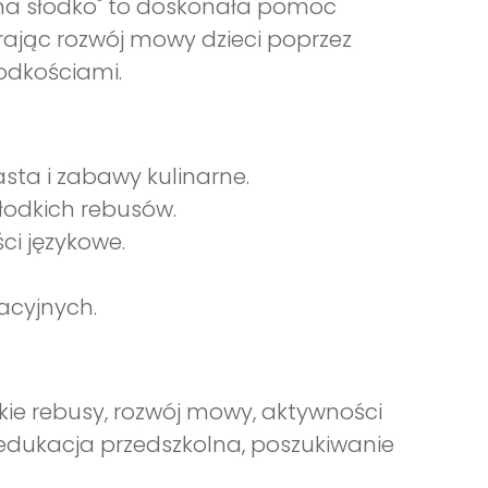
 na słodko" to doskonała pomoc
rając rozwój mowy dzieci poprzez
odkościami.
sta i zabawy kulinarne.
łodkich rebusów.
ci językowe.
acyjnych.
ie rebusy, rozwój mowy, aktywności
, edukacja przedszkolna, poszukiwanie