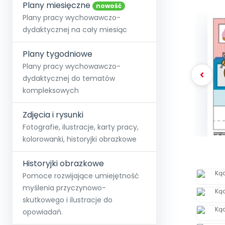
online lub stacjonarnie.
Plany miesięczne
Szko
Film
Wygr
nowość
Społeczność
Strona główna
Poznaj pakiet MAX
Wszystkie projekty
Skontaktuj się
Wit
Plany pracy wychowawczo-
O miesięczniku
O Akademii
+48 12 631 04 10
Zdro
dydaktycznej na cały miesiąc
Zam
Kio
kontakt@blizejprzedszkola.pl
Szko
E-wy
Doo
Plany tygodniowe
Pozn
Plany pracy wychowawczo-
dydaktycznej do tematów
Akredyt
Wydanie l
∞
Pakiet 
Dodaj wpis
Sen
kompleksowych
Akademia Edu
Pełen dostęp
Zob
Testuj przez 7 dni
Patr
Strefy, k
przedłużenie a
NP.5470.4.20
Zdjęcia i rysunki
Zam
Zob
Fotografie, ilustracje, karty pracy,
kolorowanki, historyjki obrazkowe
Historyjki obrazkowe
Pomoce rozwijające umiejętność
myślenia przyczynowo-
skutkowego i ilustracje do
opowiadań.