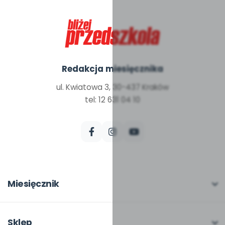
Redakcja miesięcznika
ul. Kwiatowa 3, 30-437 Kraków
tel: 12 631 04 10
Miesięcznik
O miesięczniku
W numerze
Sklep