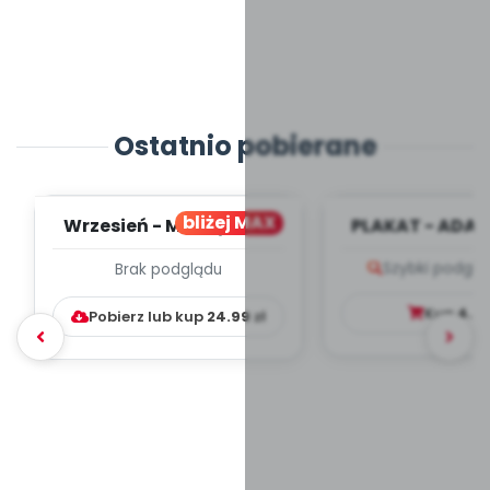
Ostatnio pobierane
bliżej MAX
Wrzesień - MIESIĘCZNY
PLAKAT - ADAP
PLAN PRACY
PORADNIK DLA 
Szybki podglą
Brak podglądu
WYCHOWAWCZO –
DYDAKTYC...
Kup
4.9
Pobierz lub kup
24.99
zł