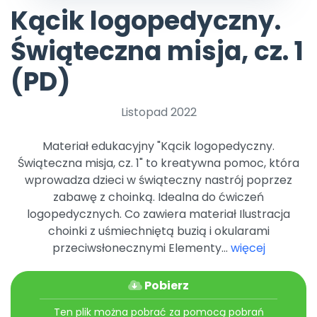
Archiwalne numery
Kącik logopedyczny.
Promocje
Pomoc
Świąteczna misja, cz. 1
(PD)
Listopad 2022
Materiał edukacyjny "Kącik logopedyczny.
Świąteczna misja, cz. 1" to kreatywna pomoc, która
wprowadza dzieci w świąteczny nastrój poprzez
zabawę z choinką. Idealna do ćwiczeń
logopedycznych. Co zawiera materiał Ilustracja
choinki z uśmiechniętą buzią i okularami
przeciwsłonecznymi Elementy...
więcej
Pobierz
Ten plik można pobrać za pomocą pobrań