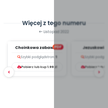
Więcej z tego numeru
Listopad 2022
PDF
Choinkowa zabawa -
Jezuskowi -
zapis melodii i tekst
melodii i t
Szybki podgląd
stron:
1
Szybki podglą
Pobierz lub kup
1.99
zł
Pobierz lub k