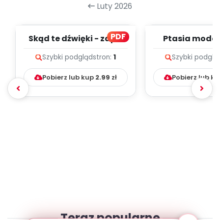
Luty 2026
PDF
Skąd te dźwięki - zapis
Ptasia moda 
melodii i tekst
melodii i t
Szybki podgląd
stron:
1
Szybki podglą
Pobierz lub kup
2.99
zł
Pobierz lub k
Teraz popularne