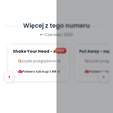
Więcej z tego numeru
Czerwiec 2020
PDF
Shake Your Head - zapis
Put Away - zapi
melodii i tekst
i tekst
Szybki podgląd
stron:
1
Szybki podglą
Pobierz lub kup
1.99
zł
Pobierz lub k