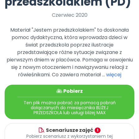
przedszkolakiem (PD)
Archiwalne numery
Promocje
Czerwiec 2020
Pomoc
Materiał "Jestem przedszkolakiem" to doskonała
pomoc dydaktyczna, która wprowadza dzieci w
świat przedszkola poprzez ilustracje
przedstawiające różne sytuacje związane z
pierwszym dniem w placówce. Pomaga w oswojeniu
się z nowym otoczeniem i nawiązywaniu relacji z
rówieśnikami. Co zawiera materiał ...
więcej
Pobierz
Ten plik można pobrać za pomocą pobrań
dołączanych do miesięcznika BLIŻEJ
PRZEDSZKOLA lub usługi bliżej MAX
Scenariusze zajęć
1
Pobierz scenariusz z wykorzystaniem tej