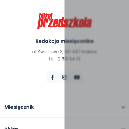
Redakcja miesięcznika
ul. Kwiatowa 3, 30-437 Kraków
tel: 12 631 04 10
Miesięcznik
O miesięczniku
W numerze