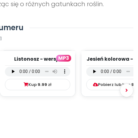
c się o różnych gatunkach roślin.
numeru
1
MP3
Listonosz - wersja
Jesień kolorowa - w
wokalna (PD, mp3)
instrumentalna (
mp3)
Kup
9.99
zł
Pobierz lub kup
9.