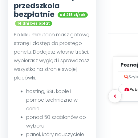
przedszkola
bezpłatnie
od 218 zł/rok
14 dni bez opłat
Po kilku minutach masz gotową
stronę i dostęp do prostego
panelu. Dodajesz własne treści,
wybierasz wygląd i sprawdzasz
Poznaje
wszystko na stronie swojej
Szyb
placówki.
Pob
hosting, SSL, kopie i
pomoc techniczna w
cenie
ponad 50 szablonów do
wyboru
panel, który nauczyciele