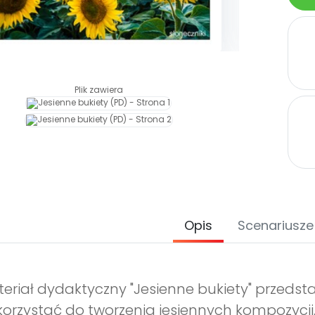
Plik zawiera
Opis
Scenariusze
eriał dydaktyczny "Jesienne bukiety" przedst
orzystać do tworzenia jesiennych kompozycji.