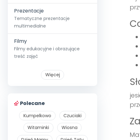
prz
Prezentacje
Tematyczne prezentacje
Co
multimedialne
Filmy
Filmy edukacyjne i obrazujące
treść zajęć
Więcej
S
jes
Polecane
prz
Kumpelkowo
Czuciaki
Z
Witaminki
Wiosna
Mat
Dzień Mamy
Dzień Taty