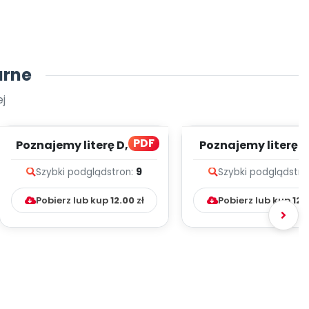
arne
j
PDF
Poznajemy literę D, cz. 1
Poznajemy literę E, 
(PD)
(PD)
Szybki podgląd
stron:
9
Szybki podgląd
stro
Pobierz lub kup
12.00
zł
Pobierz lub kup
12.