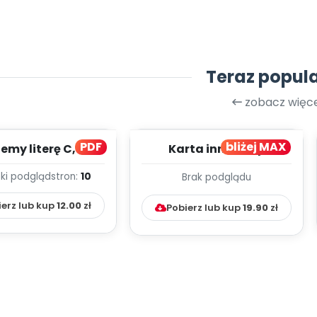
Teraz popul
zobacz więce
PDF
bliżej MAX
my literę C, cz. 1
Karta innowacji
(PD)
pedagogicznej -
ki podgląd
stron:
10
Brak podglądu
Kumpelkowo
ierz lub kup
12.00
zł
Pobierz lub kup
19.90
zł