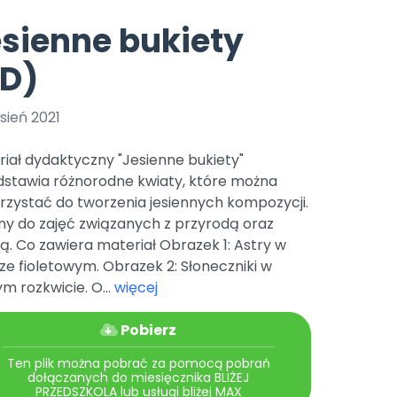
e
y
Gotowa w mniej niż 10 min • 14 dni bez opłat
Zobacz nas na Instagramie
Bliżej Pieska
sienne bukiety
Pomoc zwierzętom
TikTok
PD)
Nowości
Zobacz nas na TikToku
wej
Książka (dla) Przedszkolaka
Zapowiedzi
Promowanie czytelnictwa
sień 2021
YouTube
zkoli
Polecamy
Filmy edukacyjne
iał dydaktyczny "Jesienne bukiety"
osk Online.
5 czerwca 2024 r. uzyskała
Promocje
dstawia różnorodne kwiaty, które można
19 r. Nr decyzji:
rzystać do tworzenia jesiennych kompozycji.
Archiwalne numery
ny do zajęć związanych z przyrodą oraz
ą. Co zawiera materiał Obrazek 1: Astry w
Pomoc
ze fioletowym. Obrazek 2: Słoneczniki w
m rozkwicie. O...
więcej
Pobierz
Ten plik można pobrać za pomocą pobrań
dołączanych do miesięcznika BLIŻEJ
PRZEDSZKOLA lub usługi bliżej MAX