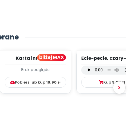
erane
bliżej MAX
Karta innowacji
Ecie-pecie, czary-m
pedagogicznej -
wersja wokalna (
Brak podglądu
Kumpelkowo
mp3)
Pobierz lub kup
19.90
zł
Kup
9.99
zł