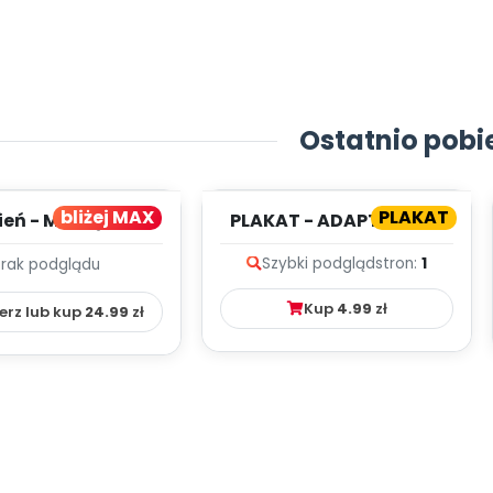
Ostatnio pobi
bliżej MAX
PLAKAT
ień - MIESIĘCZNY
PLAKAT - ADAPTACJA -
PLAN PRACY
PORADNIK DLA RODZICA
Szybki podgląd
stron:
1
Brak podglądu
HOWAWCZO –
YDAKTYC...
Kup
4.99
zł
erz lub kup
24.99
zł