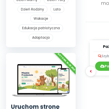
mog
Dzień Rodziny
Lato
Wakacje
Edukacja patriotyczna
Adaptacja
Pa
muzyk
Szyb
Po
Uruchom stronę