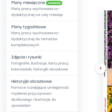
online lub stacjonarnie.
Plany miesięczne
Szko
Film
Wygr
nowość
Społeczność
Strona główna
Poznaj pakiet MAX
Wszystkie projekty
Skontaktuj się
Wit
Plany pracy wychowawczo-
O miesięczniku
O Akademii
+48 12 631 04 10
Zdro
dydaktycznej na cały miesiąc
Zam
Kio
kontakt@blizejprzedszkola.pl
Szko
E-wy
Doo
Plany tygodniowe
Pozn
Plany pracy wychowawczo-
dydaktycznej do tematów
Akredyt
Wydanie l
∞
Pakiet 
Dodaj wpis
Sen
kompleksowych
Akademia Edu
Pełen dostęp
Zob
Testuj przez 7 dni
Patr
Strefy, k
przedłużenie a
NP.5470.4.20
Zdjęcia i rysunki
Zam
Zob
Fotografie, ilustracje, karty pracy,
kolorowanki, historyjki obrazkowe
Historyjki obrazkowe
Pomoce rozwijające umiejętność
myślenia przyczynowo-
skutkowego i ilustracje do
opowiadań.