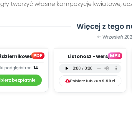
ły tworzyć własne kompozycje kwiatowe, uczą
Więcej z tego 
Wrzesień 202
PDF
MP3
ździernikowe
Listonosz - wersja
owanie - teksty
instrumentalna (PD,
ki podgląd
stron:
14
piosenek
mp3)
bierz bezpłatnie
Pobierz lub kup
9.99
zł