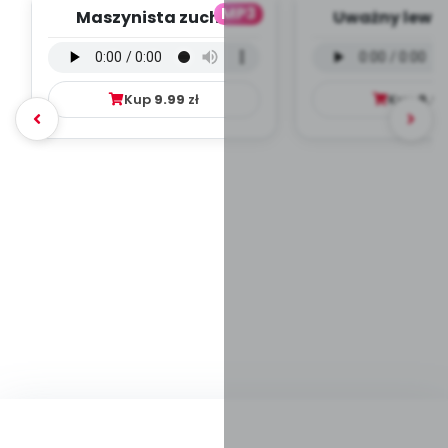
MP3
Maszynista zuch -
Uważny lew -
wersja wokalna (PD,
wokalna (PD
mp3)
Kup
9.99
zł
Kup
9.9