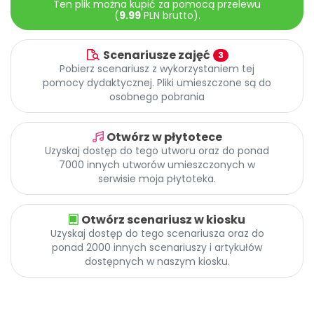
Ten plik można kupić za pomocą przelewu
Archiwalne numery
(
9.99
PLN brutto).
Promocje
Pomoc
Scenariusze zajęć
3
Pobierz scenariusz z wykorzystaniem tej
pomocy dydaktycznej. Pliki umieszczone są do
osobnego pobrania
Otwórz w płytotece
Uzyskaj dostęp do tego utworu oraz do ponad
7000 innych utworów umieszczonych w
serwisie moja płytoteka.
Otwórz scenariusz w kiosku
Uzyskaj dostęp do tego scenariusza oraz do
ponad 2000 innych scenariuszy i artykułów
dostępnych w naszym kiosku.