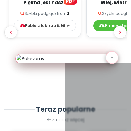
PDF
Piękna jest nasza
Wiej, wietrz
ojczyzna, cz.3 (PD)
opowiadanie
Szybki podgląd
stron:
2
Szybki podglą
Pobierz lub kup
8.99
zł
Pobierz bez
Teraz popularne
zobacz więcej