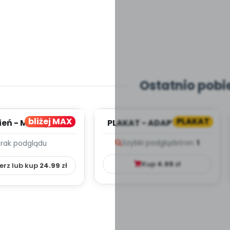
Ostatnio pobi
bliżej MAX
PLAKAT
ień - MIESIĘCZNY
PLAKAT - ADAPTACJA -
PLAN PRACY
PORADNIK DLA RODZICA
Szybki podgląd
stron:
1
Brak podglądu
HOWAWCZO –
YDAKTYC...
Kup
4.99
zł
erz lub kup
24.99
zł