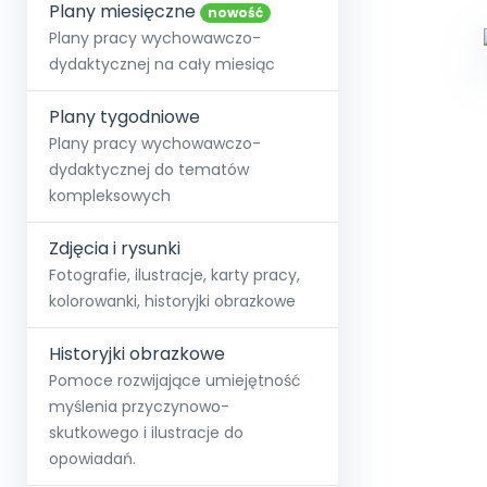
online lub stacjonarnie.
Plany miesięczne
Szko
Film
Wygr
nowość
Społeczność
Strona główna
Poznaj pakiet MAX
Wszystkie projekty
Skontaktuj się
Wit
Plany pracy wychowawczo-
O miesięczniku
O Akademii
+48 12 631 04 10
Zdro
dydaktycznej na cały miesiąc
Zam
Kio
kontakt@blizejprzedszkola.pl
Szko
E-wy
Doo
Plany tygodniowe
Pozn
Plany pracy wychowawczo-
dydaktycznej do tematów
Akredyt
Wydanie l
∞
Pakiet 
Dodaj wpis
Sen
kompleksowych
Akademia Edu
Pełen dostęp
Zob
Testuj przez 7 dni
Patr
Strefy, k
przedłużenie a
NP.5470.4.20
Zdjęcia i rysunki
Zam
Zob
Fotografie, ilustracje, karty pracy,
kolorowanki, historyjki obrazkowe
Historyjki obrazkowe
Pomoce rozwijające umiejętność
myślenia przyczynowo-
skutkowego i ilustracje do
opowiadań.