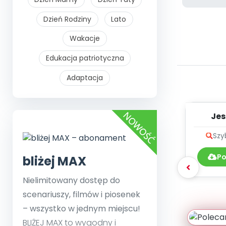
Dzień Rodziny
Lato
Wakacje
Edukacja patriotyczna
Adaptacja
Jes
zdro
Szy
Po
bliżej MAX
Nielimitowany dostęp do
scenariuszy, filmów i piosenek
– wszystko w jednym miejscu!
BLIŻEJ MAX to wygodny i