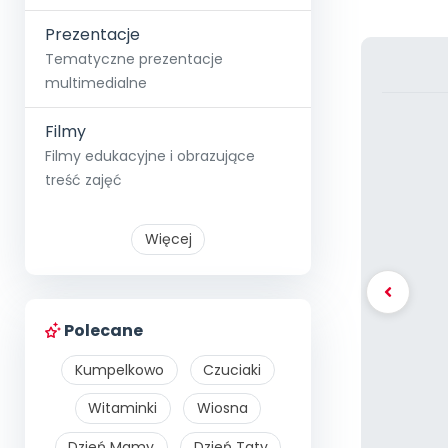
Prezentacje
Tematyczne prezentacje
multimedialne
Filmy
Filmy edukacyjne i obrazujące
treść zajęć
Więcej
Polecane
Kumpelkowo
Czuciaki
Witaminki
Wiosna
Dzień Mamy
Dzień Taty