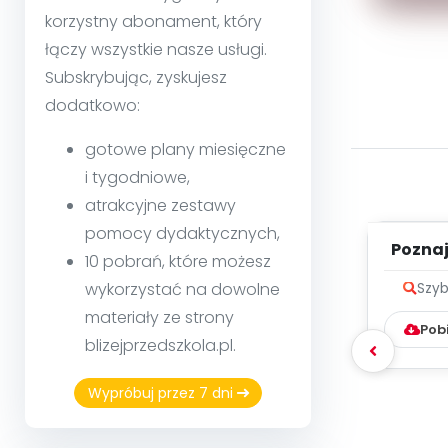
korzystny abonament, który
łączy wszystkie nasze usługi.
Subskrybując, zyskujesz
dodatkowo:
gotowe plany miesięczne
i tygodniowe,
atrakcyjne zestawy
pomocy dydaktycznych,
Poznaje
10 pobrań, które możesz
wykorzystać na dowolne
Szyb
materiały ze strony
Pob
blizejprzedszkola.pl.
Wypróbuj przez 7 dni