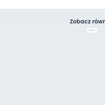
Zobacz równ
tekst