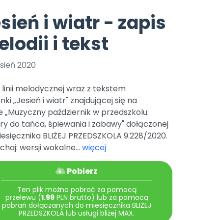
e
y
Gotowa w mniej niż 10 min • 14 dni bez opłat
Zobacz nas na Instagramie
Bliżej Pieska
sień i wiatr - zapis
Pomoc zwierzętom
TikTok
lodii i tekst
Nowości
Zobacz nas na TikToku
wej
Książka (dla) Przedszkolaka
Zapowiedzi
Promowanie czytelnictwa
sień 2020
YouTube
zkoli
Polecamy
Filmy edukacyjne
 linii melodycznej wraz z tekstem
osk Online.
5 czerwca 2024 r. uzyskała
Promocje
nki „Jesień i wiatr" znajdującej się na
19 r. Nr decyzji:
e „Muzyczny październik w przedszkolu:
Archiwalne numery
y do tańca, śpiewania i zabawy" dołączonej
iesięcznika BLIŻEJ PRZEDSZKOLA 9.228/2020.
Pomoc
chaj: wersji wokalne...
więcej
Pobierz
Ten plik można pobrać za pomocą
przelewu (
1.99
PLN brutto) lub za pomocą
pobrań dołączanych do miesięcznika BLIŻEJ
PRZEDSZKOLA lub usługi bliżej MAX.