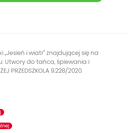
 „Jesień i wiatr" znajdującej się na
u: Utwory do tańca, śpiewania i
IŻEJ PRZEDSZKOLA 9.228/2020.
j
lnej