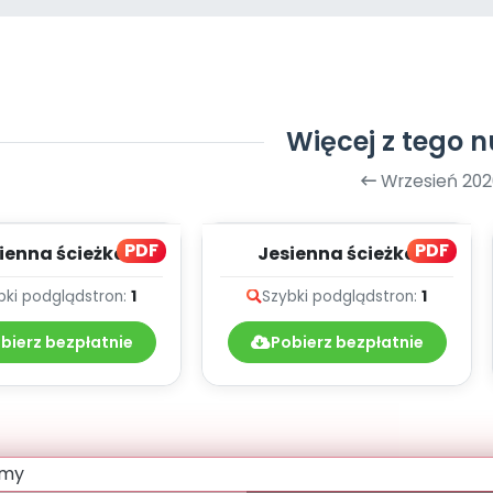
Więcej z tego 
Wrzesień 202
PDF
PDF
ienna ścieżka
Jesienna ścieżka
wia, cz. 2 (PD)
zdrowia, cz. 2 (PD)
bki podgląd
stron:
1
Szybki podgląd
stron:
1
bierz bezpłatnie
Pobierz bezpłatnie