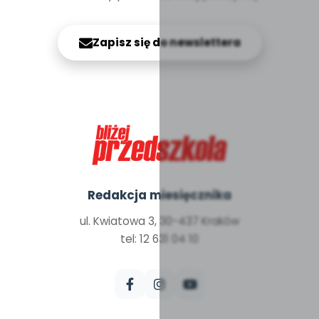
Zapisz się do newslettera
Redakcja miesięcznika
ul. Kwiatowa 3, 30-437 Kraków
tel: 12 631 04 10