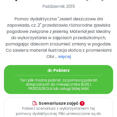
Archiwalne numery
Październik 2015
Promocje
Pomoc
Pomoc dydaktyczna "Jesień deszczowe dni
zapowiada, cz. 2" przedstawia różnorodne zjawiska
pogodowe związane z jesienią. Materiał jest idealny
do wykorzystania w zajęciach przedszkolnych,
pomagając dzieciom zrozumieć zmiany w pogodzie.
Co zawiera materiał Ilustracja słońca z promieniami
Obr...
więcej
Pobierz
Ten plik można pobrać za pomocą pobrań
dołączanych do miesięcznika BLIŻEJ
PRZEDSZKOLA lub usługi bliżej MAX
Scenariusze zajęć
1
Pobierz scenariusz z wykorzystaniem tej
pomocy dydaktycznej. Pliki umieszczone są do