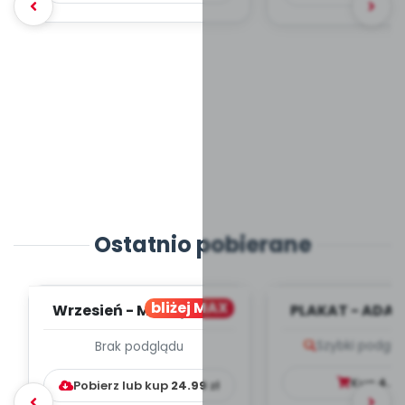
Ostatnio pobierane
bliżej MAX
Wrzesień - MIESIĘCZNY
PLAKAT - ADAP
PLAN PRACY
PORADNIK DLA 
Szybki podglą
Brak podglądu
WYCHOWAWCZO –
DYDAKTYC...
Kup
4.9
Pobierz lub kup
24.99
zł