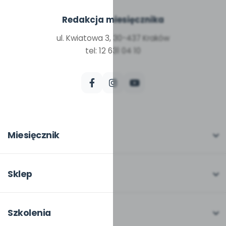
Redakcja miesięcznika
ul. Kwiatowa 3, 30-437 Kraków
tel: 12 631 04 10
Miesięcznik
O miesięczniku
W numerze
Sklep
Scenariusze i artykuły
Pełna oferta
Pomoce dydaktyczne
Moje zakupy
Szkolenia