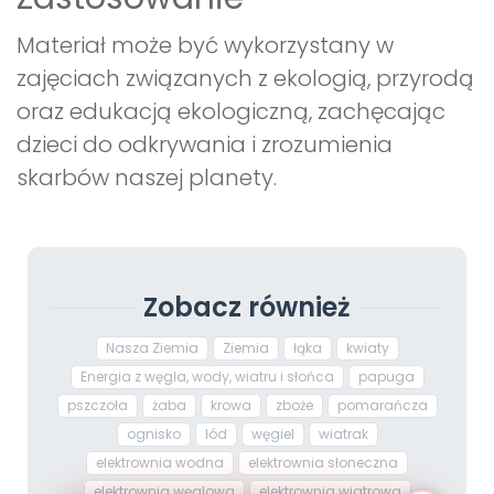
Materiał może być wykorzystany w
zajęciach związanych z ekologią, przyrodą
oraz edukacją ekologiczną, zachęcając
dzieci do odkrywania i zrozumienia
skarbów naszej planety.
Zobacz również
Nasza Ziemia
Ziemia
łąka
kwiaty
Energia z węgla, wody, wiatru i słońca
papuga
pszczoła
żaba
krowa
zboże
pomarańcza
ognisko
lód
węgiel
wiatrak
elektrownia wodna
elektrownia słoneczna
elektrownia węglowa
elektrownia wiatrowa