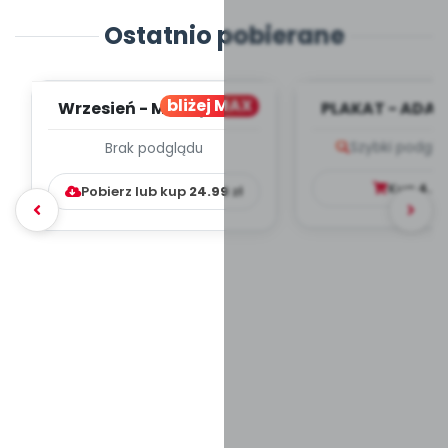
Ostatnio pobierane
bliżej MAX
Wrzesień - MIESIĘCZNY
PLAKAT - ADAP
PLAN PRACY
PORADNIK DLA 
Szybki podglą
Brak podglądu
WYCHOWAWCZO –
DYDAKTYC...
Kup
4.9
Pobierz lub kup
24.99
zł