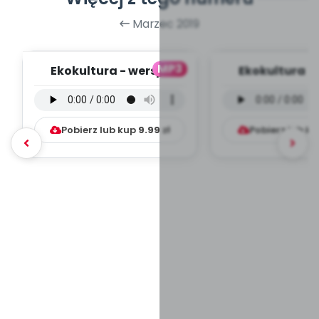
Marzec 2019
MP3
Ekokultura - wersja
Ekokultura -
instrumentalna [muz.
instrumentaln
Miłosz Konarsk...
Piotr Opatow
Pobierz lub kup
9.99
zł
Pobierz lub k