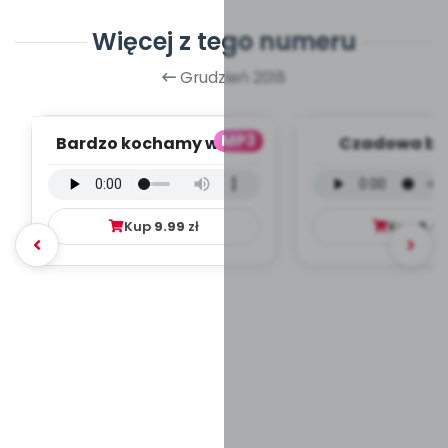
Więcej z tego numeru
Grudzień 2018
MP3
Bardzo kochamy was -
Czadowa bab
wersja wokalna (PD,
wersja wokal
mp3)
mp3)
Kup
9.99
zł
Kup
9.9