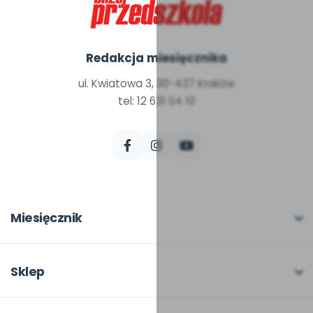
Redakcja miesięcznika
ul. Kwiatowa 3, 30-437 Kraków
tel: 12 631 04 10
Miesięcznik
O miesięczniku
W numerze
Sklep
Scenariusze i artykuły
Pełna oferta