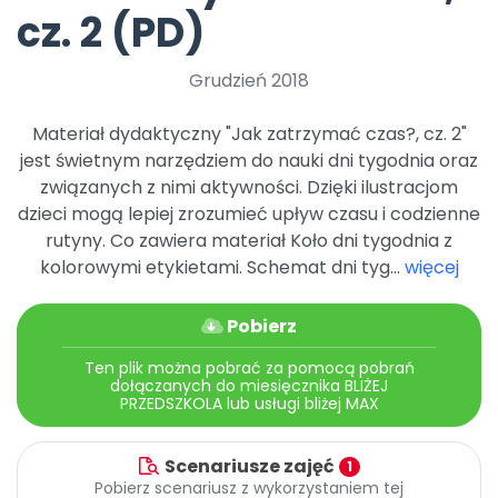
Archiwalne numery
cz. 2 (PD)
Promocje
Pomoc
Grudzień 2018
Materiał dydaktyczny "Jak zatrzymać czas?, cz. 2"
jest świetnym narzędziem do nauki dni tygodnia oraz
związanych z nimi aktywności. Dzięki ilustracjom
dzieci mogą lepiej zrozumieć upływ czasu i codzienne
rutyny. Co zawiera materiał Koło dni tygodnia z
kolorowymi etykietami. Schemat dni tyg...
więcej
Pobierz
Ten plik można pobrać za pomocą pobrań
dołączanych do miesięcznika BLIŻEJ
PRZEDSZKOLA lub usługi bliżej MAX
Scenariusze zajęć
1
Pobierz scenariusz z wykorzystaniem tej