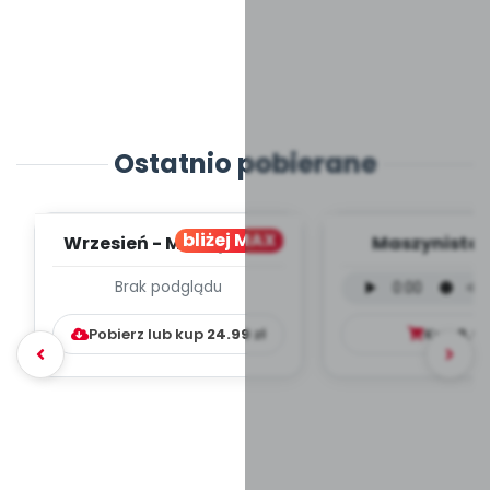
Ostatnio pobierane
bliżej MAX
Wrzesień - MIESIĘCZNY
Maszynista 
PLAN PRACY
wersja wokal
Brak podglądu
WYCHOWAWCZO –
mp3)
DYDAKTYC...
Pobierz lub kup
24.99
zł
Kup
9.9