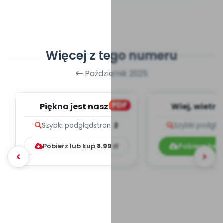
Więcej z tego numeru
Październik 2025
PDF
Piękna jest nasza
Wiej, wietrz
ojczyzna, cz.3 (PD)
opowiadanie
Szybki podgląd
stron:
2
Szybki podglą
Pobierz lub kup
8.99
zł
Pobierz bez