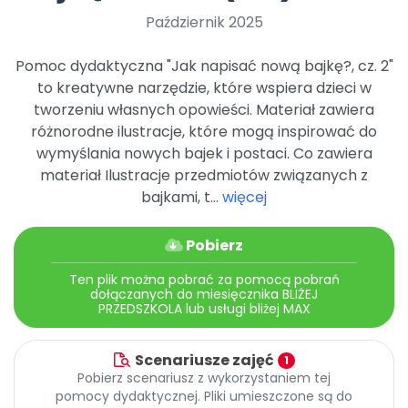
Archiwalne numery
Październik 2025
Promocje
Pomoc
Pomoc dydaktyczna "Jak napisać nową bajkę?, cz. 2"
to kreatywne narzędzie, które wspiera dzieci w
tworzeniu własnych opowieści. Materiał zawiera
różnorodne ilustracje, które mogą inspirować do
wymyślania nowych bajek i postaci. Co zawiera
materiał Ilustracje przedmiotów związanych z
bajkami, t...
więcej
Pobierz
Ten plik można pobrać za pomocą pobrań
dołączanych do miesięcznika BLIŻEJ
PRZEDSZKOLA lub usługi bliżej MAX
Scenariusze zajęć
1
Pobierz scenariusz z wykorzystaniem tej
pomocy dydaktycznej. Pliki umieszczone są do