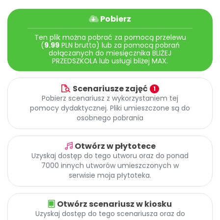
Promocje
Pomoc
Pobierz
Ten plik można pobrać za pomocą przelewu
(
9.99
PLN brutto) lub za pomocą pobrań
dołączanych do miesięcznika BLIŻEJ
PRZEDSZKOLA lub usługi bliżej MAX.
Scenariusze zajęć
1
Pobierz scenariusz z wykorzystaniem tej
pomocy dydaktycznej. Pliki umieszczone są do
osobnego pobrania
Otwórz w płytotece
Uzyskaj dostęp do tego utworu oraz do ponad
7000 innych utworów umieszczonych w
serwisie moja płytoteka.
Otwórz scenariusz w kiosku
Uzyskaj dostęp do tego scenariusza oraz do