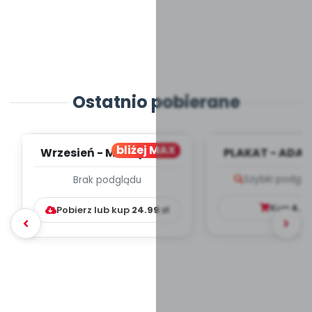
Ostatnio pobierane
bliżej MAX
Wrzesień - MIESIĘCZNY
PLAKAT - ADAP
PLAN PRACY
PORADNIK DLA 
Szybki podglą
Brak podglądu
WYCHOWAWCZO –
DYDAKTYC...
Kup
4.9
Pobierz lub kup
24.99
zł