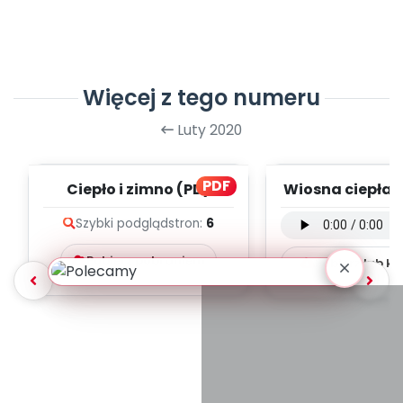
Więcej z tego numeru
Luty 2020
PDF
Ciepło i zimno (PD)
Wiosna ciepła 
- wersja instr
Szybki podgląd
stron:
6
(PD, mp.
Pobierz pobraniem
Pobierz lub k