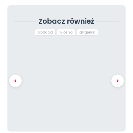
Zobacz również
podkład
wiosna
angielski