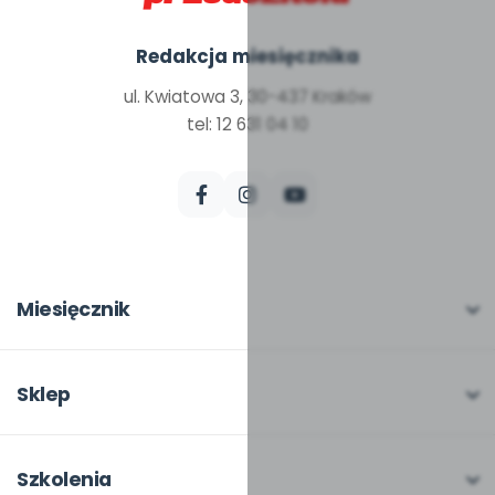
Redakcja miesięcznika
ul. Kwiatowa 3, 30-437 Kraków
tel: 12 631 04 10
Miesięcznik
O miesięczniku
W numerze
Sklep
Scenariusze i artykuły
Pełna oferta
Pomoce dydaktyczne
Moje zakupy
Szkolenia