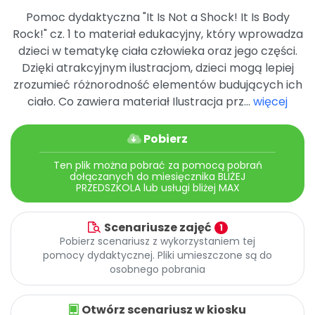
Archiwalne numery
Pomoc dydaktyczna "It Is Not a Shock! It Is Body
Promocje
Rock!" cz. 1 to materiał edukacyjny, który wprowadza
Pomoc
dzieci w tematykę ciała człowieka oraz jego części.
Dzięki atrakcyjnym ilustracjom, dzieci mogą lepiej
zrozumieć różnorodność elementów budujących ich
ciało. Co zawiera materiał Ilustracja prz...
więcej
Pobierz
Ten plik można pobrać za pomocą pobrań
dołączanych do miesięcznika BLIŻEJ
PRZEDSZKOLA lub usługi bliżej MAX
Scenariusze zajęć
1
Pobierz scenariusz z wykorzystaniem tej
pomocy dydaktycznej. Pliki umieszczone są do
osobnego pobrania
Otwórz scenariusz w kiosku