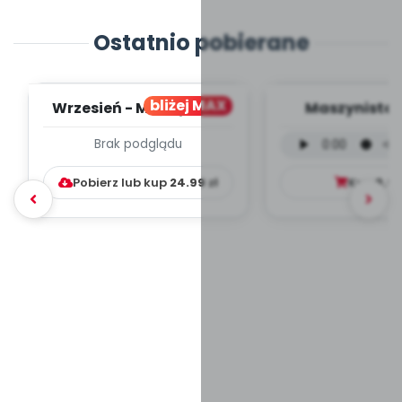
Ostatnio pobierane
bliżej MAX
Wrzesień - MIESIĘCZNY
Maszynista 
PLAN PRACY
wersja wokal
Brak podglądu
WYCHOWAWCZO –
mp3)
DYDAKTYC...
Pobierz lub kup
24.99
zł
Kup
9.9