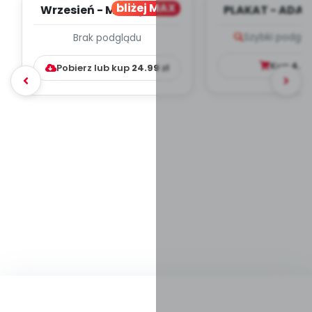
bliżej MAX
Wrzesień - MIESIĘCZNY
PLAKAT - ADAP
PLAN PRACY
PORADNIK DLA 
Szybki podglą
Brak podglądu
WYCHOWAWCZO –
DYDAKTYC...
Kup
4.9
Pobierz lub kup
24.99
zł