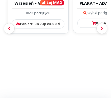
bliżej MAX
Wrzesień - MIESIĘCZNY
PLAKAT - ADAP
PLAN PRACY
PORADNIK DLA 
Szybki podglą
Brak podglądu
WYCHOWAWCZO –
DYDAKTYC...
Kup
4.9
Pobierz lub kup
24.99
zł