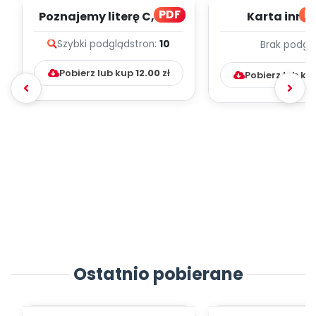
PDF
bl
Poznajemy literę C, cz. 1
Karta inno
(PD)
pedagogicz
Szybki podgląd
stron:
10
Brak podgl
Kumpelk
Pobierz lub kup
12.00
zł
Pobierz lub ku
Ostatnio pobierane