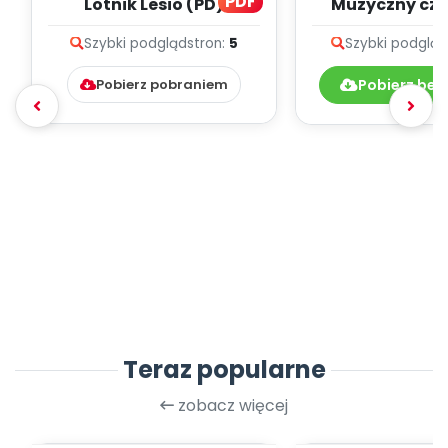
PDF
Lotnik Lesio (PD)
Muzyczny cze
teksty pio
Szybki podgląd
stron:
5
Szybki podgląd
Pobierz pobraniem
Pobierz bez
Teraz popularne
zobacz więcej