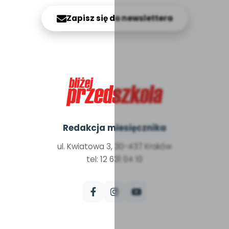
Zapisz się do newslettera
Redakcja miesięcznika
ul. Kwiatowa 3, 30-437 Kraków
tel: 12 631 04 10