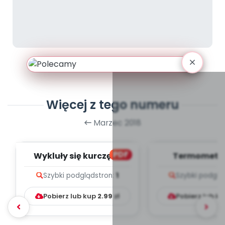
Więcej z tego numeru
Marzec 2018
PDF
Wykluły się kurczęta
Termometry
(PD)
Szybki podgląd
stron:
1
Szybki podglą
Pobierz lub kup
2.99
zł
Pobierz lub k