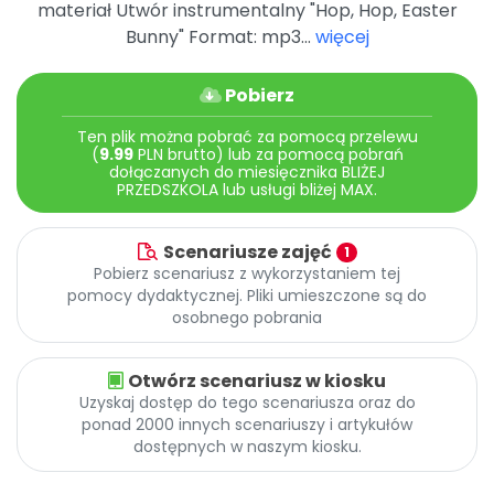
materiał Utwór instrumentalny "Hop, Hop, Easter
Promocje
Bunny" Format: mp3...
więcej
Pomoc
Pobierz
Ten plik można pobrać za pomocą przelewu
(
9.99
PLN brutto) lub za pomocą pobrań
dołączanych do miesięcznika BLIŻEJ
PRZEDSZKOLA lub usługi bliżej MAX.
Scenariusze zajęć
1
Pobierz scenariusz z wykorzystaniem tej
pomocy dydaktycznej. Pliki umieszczone są do
osobnego pobrania
Otwórz scenariusz w kiosku
Uzyskaj dostęp do tego scenariusza oraz do
ponad 2000 innych scenariuszy i artykułów
dostępnych w naszym kiosku.