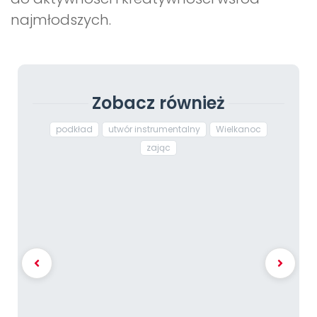
najmłodszych.
Zobacz również
podkład
utwór instrumentalny
Wielkanoc
zając