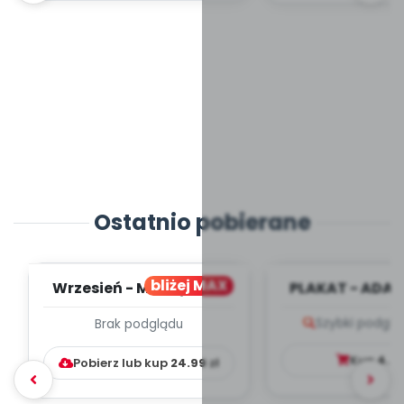
Ostatnio pobierane
bliżej MAX
Wrzesień - MIESIĘCZNY
PLAKAT - ADAP
PLAN PRACY
PORADNIK DLA 
Szybki podglą
Brak podglądu
WYCHOWAWCZO –
DYDAKTYC...
Kup
4.9
Pobierz lub kup
24.99
zł