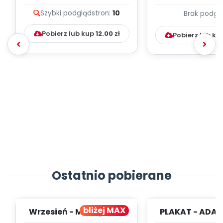
(PD)
pedagogicz
Szybki podgląd
stron:
10
Brak podgl
Kumpelk
Pobierz lub kup
12.00
zł
Pobierz lub ku
Ostatnio pobierane
bliżej MAX
Wrzesień - MIESIĘCZNY
PLAKAT - ADAP
PLAN PRACY
PORADNIK DLA 