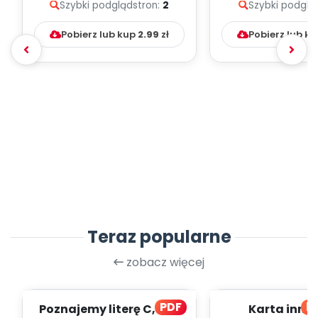
Szybki podgląd
stron:
2
Szybki podglą
Pobierz lub kup
2.99
zł
Pobierz lub k
Teraz popularne
zobacz więcej
PDF
bl
Poznajemy literę C, cz. 1
Karta inno