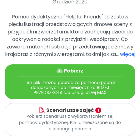
Grudzień 2020
Archiwalne numery
Promocje
Pomoc dydaktyczna "Helpful Friends" to zestaw
Pomoc
pięciu ilustracji przedstawiających zimowe sceny z
przyjaciółmi zwierzętami, które zachęcają dzieci do
odkrywania radości z przyjaźni i współpracy. Co
zawiera materiał Ilustracje przedstawiające zimowy
krajobraz z różnymi zwierzętami, takimi jak sa...
więcej
Pobierz
Ten plik można pobrać za pomocą pobrań
dołączanych do miesięcznika BLIŻEJ
PRZEDSZKOLA lub usługi bliżej MAX
Scenariusze zajęć
1
Pobierz scenariusz z wykorzystaniem tej
pomocy dydaktycznej. Pliki umieszczone są do
osobnego pobrania