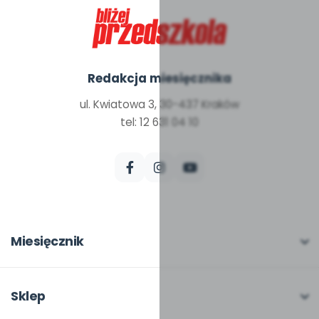
Redakcja miesięcznika
ul. Kwiatowa 3, 30-437 Kraków
tel: 12 631 04 10
Miesięcznik
O miesięczniku
W numerze
Sklep