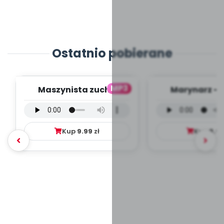
Ostatnio pobierane
MP3
Maszynista zuch -
Marynarz - 
wersja wokalna (PD,
wokalna (PD
mp3)
Kup
9.99
zł
Kup
9.9