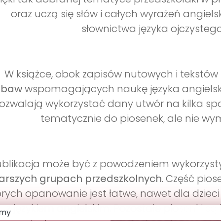
oraz uczą się słów i całych wyrażeń angie
słownictwa języka ojczysteg
W książce, obok zapisów nutowych i tekstów 
abaw
wspomagających naukę języka angielsk
ozwalają wykorzystać dany utwór na kilka sp
tematycznie do piosenek, ale nie wym
ublikacja może być z powodzeniem wykorzy
arszych grupach przedszkolnych
. Część pios
órych opanowanie jest łatwe, nawet dla dzie
z językiem angielskim. Pozostałe piosenki s