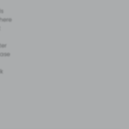
ds
where
t
ter
case
l
lk