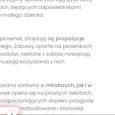
lskich, będących odpowiednikami
o małego dziecka.
piosenek, znajdują się
propozycje
iego. Zabawy oparte na piosenkach
osobów; niektóre z zabaw nawiązują
uszają korzystania z nich.
stywana zarówno w
młodszych, jak i w
enek opiera się na prostych tekstach,
ci rozpoczynających dopiero przygodę
ą bardziej rozbudowane i stanowią