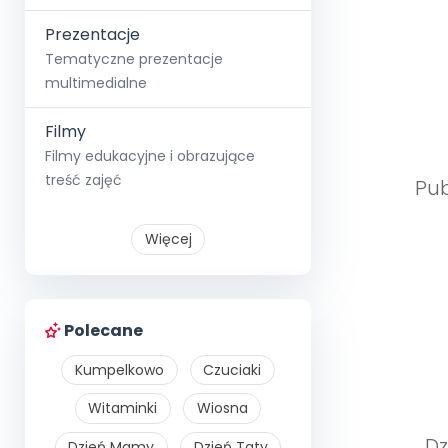
Prezentacje
Tematyczne prezentacje
multimedialne
Filmy
Filmy edukacyjne i obrazujące
treść zajęć
Pub
Więcej
Polecane
Kumpelkowo
Czuciaki
Witaminki
Wiosna
Dz
Dzień Mamy
Dzień Taty