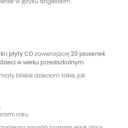
senek w języku angielskim.
ki i płyty CD
zawierającej
20 piosenek
dzieci w wieku przedszkolnym
.
ty bliskie dzieciom takie, jak:
,
orami roku.
przystępny sposób poznają język obcy