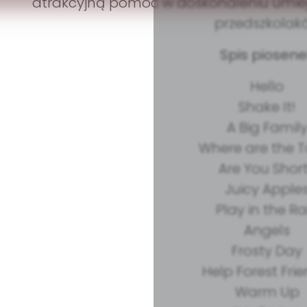
atrakcyjną pomoc w doskonaleniu umiej
przedszkolak
Spis piosene
Hello
Shake It!
A Big Famil
Where are the 
Are You Shor
Juicy Apple
Play in the R
Angels
Frosty Day
Help Forest Fri
Warm Up