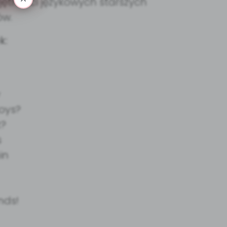
ętności językowych starszych
ów.
k:
y
Toys?
t?
s
ain
ends!