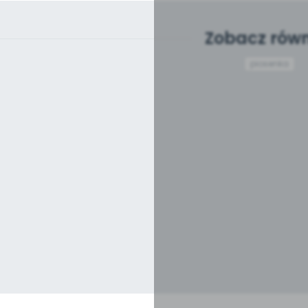
Zobacz równ
piosenka