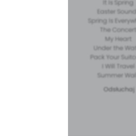
It Is Spring
Easter Soun
Spring Is Every
The Concer
My Heart
Under the Wa
Pack Your Suit
I Will Trave
Summer Wa
Odsłuchaj