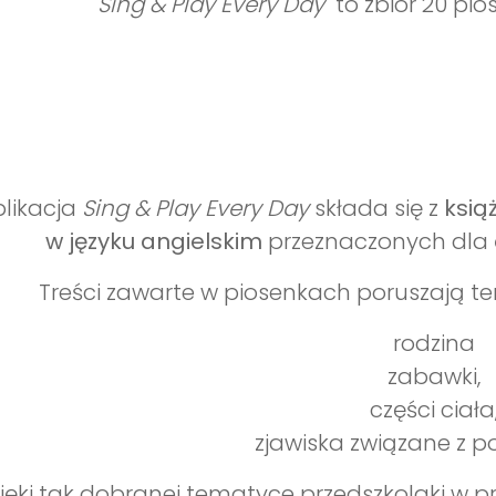
Sing & Play Every Day
to zbiór 20 pio
likacja
Sing & Play Every Day
składa się z
książ
w języku angielskim
przeznaczonych dla
Treści zawarte w piosenkach poruszają tema
rodzina
zabawki,
części ciała
zjawiska związane z p
ięki tak dobranej tematyce przedszkolaki w 