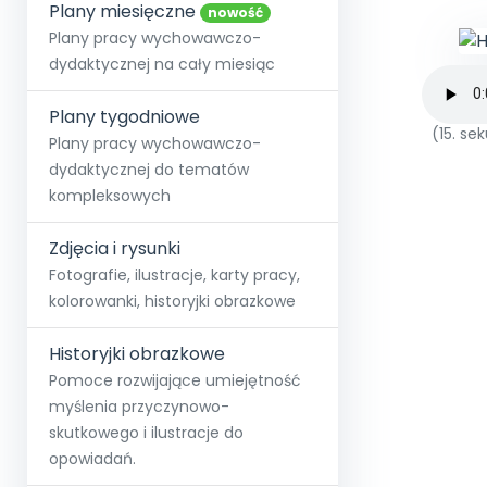
online lub stacjonarnie.
Plany miesięczne
Szko
Film
Wygr
nowość
Społeczność
Strona główna
Poznaj pakiet MAX
Wszystkie projekty
Skontaktuj się
Wit
Plany pracy wychowawczo-
O miesięczniku
O Akademii
+48 12 631 04 10
Zdro
dydaktycznej na cały miesiąc
Zam
Kio
kontakt@blizejprzedszkola.pl
Szko
E-wy
Doo
Plany tygodniowe
Pozn
(15. s
Plany pracy wychowawczo-
dydaktycznej do tematów
Akredyt
Wydanie l
∞
Pakiet 
Dodaj wpis
Sen
kompleksowych
Akademia Edu
Pełen dostęp
Zob
Testuj przez 7 dni
Patr
Strefy, k
przedłużenie a
NP.5470.4.20
Zdjęcia i rysunki
Zam
Zob
Fotografie, ilustracje, karty pracy,
kolorowanki, historyjki obrazkowe
Historyjki obrazkowe
Pomoce rozwijające umiejętność
myślenia przyczynowo-
skutkowego i ilustracje do
opowiadań.