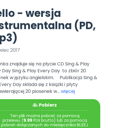
e
y
Gotowa w mniej niż 10 min • 14 dni bez opłat
Zobacz nas na Instagramie
Bliżej Pieska
llo - wersja
Pomoc zwierzętom
TikTok
strumentalna (PD,
Nowości
Zobacz nas na TikToku
wej
Książka (dla) Przedszkolaka
Zapowiedzi
p3)
Promowanie czytelnictwa
YouTube
zkoli
Polecamy
Filmy edukacyjne
wiec 2017
osk Online.
5 czerwca 2024 r. uzyskała
Promocje
19 r. Nr decyzji:
nka znajduje się na płycie CD Sing & Play
Archiwalne numery
 Day Sing & Play Every Day to zbiór 20
nek w języku angielskim. Publikacja Sing &
Pomoc
Every Day składa się z książki i płyty
wierającej 20 piosenek w...
więcej
Pobierz
Ten plik można pobrać za pomocą
przelewu (
9.99
PLN brutto) lub za pomocą
pobrań dołączanych do miesięcznika BLIŻEJ