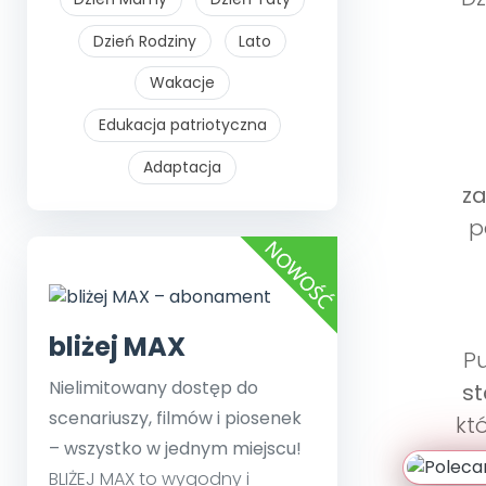
Dzień Rodziny
Lato
Wakacje
Edukacja patriotyczna
Adaptacja
z
p
bliżej MAX
P
Nielimitowany dostęp do
st
scenariuszy, filmów i piosenek
kt
– wszystko w jednym miejscu!
BLIŻEJ MAX to wygodny i