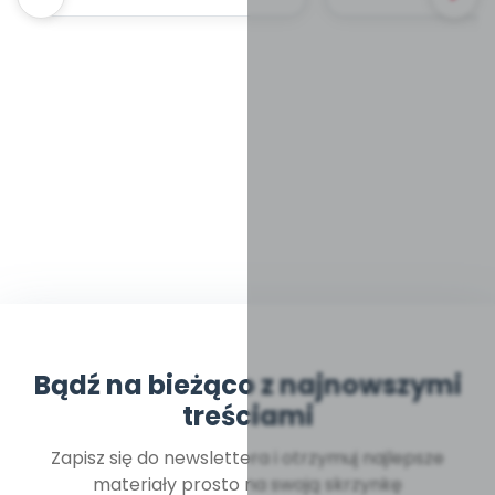
Bądź na bieżąco z najnowszymi
treściami
Zapisz się do newslettera i otrzymuj najlepsze
materiały prosto na swoją skrzynkę