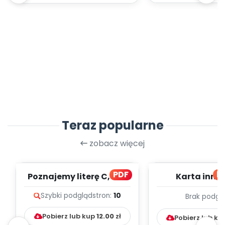
Teraz popularne
zobacz więcej
PDF
bl
Poznajemy literę C, cz. 1
Karta inno
(PD)
pedagogicz
Szybki podgląd
stron:
10
Brak podgl
Kumpelk
Pobierz lub kup
12.00
zł
Pobierz lub ku