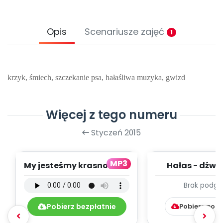
Archiwalne numery
Promocje
Pomoc
Opis
Scenariusze zajęć
1
krzyk, śmiech, szczekanie psa, hałaśliwa muzyka, gwizd
Więcej z tego numeru
Styczeń 2015
MP3
My jesteśmy krasnoludki
Hałas - dźwię
- podkład (PD, mp3)
mp3)
Brak podgl
Pobierz bezpłatnie
Pobierz pob