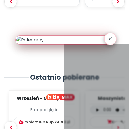
Ostatnio pobierane
bliżej MAX
Wrzesień - MIESIĘCZNY
Maszynista 
PLAN PRACY
wersja wokal
Brak podglądu
WYCHOWAWCZO –
mp3)
DYDAKTYC...
Pobierz lub kup
24.99
zł
Kup
9.9