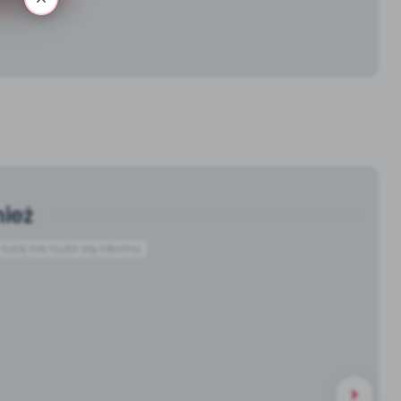
ież
utaj nie nudzi się nikomu