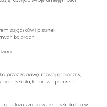
azję rozwijać swoje umiejętności
em zajączków i pisanek
żnych kolorach
dzieci
uka przez zabawę, rozwój społeczny,
w przedszkolu, kolorowa plansza
na podczas zajęć w przedszkolu lub w