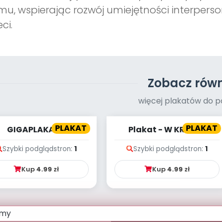
u, wspierając rozwój umiejętności interpers
eci.
Zobacz równ
więcej plakatów do p
PLAKAT
PLAKAT
GIGAPLAKAT -
Plakat - W KRAINIE
WITAMINKI
TOLERANCJI
Szybki podgląd
stron:
1
Szybki podgląd
stron:
1
Kup
4.99
zł
Kup
4.99
zł