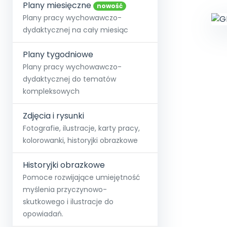
online lub stacjonarnie.
Plany miesięczne
Szko
Film
Wygr
nowość
Społeczność
Strona główna
Poznaj pakiet MAX
Wszystkie projekty
Skontaktuj się
Wit
Plany pracy wychowawczo-
O miesięczniku
O Akademii
+48 12 631 04 10
Zdro
dydaktycznej na cały miesiąc
Zam
Kio
kontakt@blizejprzedszkola.pl
Szko
E-wy
Doo
Plany tygodniowe
Pozn
Plany pracy wychowawczo-
dydaktycznej do tematów
Akredyt
Wydanie l
∞
Pakiet 
Dodaj wpis
Sen
kompleksowych
Akademia Edu
Pełen dostęp
Zob
Testuj przez 7 dni
Patr
Strefy, k
przedłużenie a
NP.5470.4.20
Zdjęcia i rysunki
Zam
Zob
Fotografie, ilustracje, karty pracy,
kolorowanki, historyjki obrazkowe
Historyjki obrazkowe
Pomoce rozwijające umiejętność
myślenia przyczynowo-
skutkowego i ilustracje do
opowiadań.