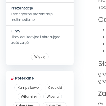
któ
spo
Prezentacje
Tematyczne prezentacje
Co
multimedialne
Filmy
Filmy edukacyjne i obrazujące
treść zajęć
Więcej
S
gra
Polecane
gra
Kumpelkowo
Czuciaki
Z
Witaminki
Wiosna
Gra
Dzień Mamy
Dzień Taty