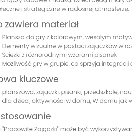
ra łączy zabawę z nauką. Dzieci będą miały ok
łeczne i strategiczne w radosnej atmosferze.
 zawiera materiał
Plansza do gry z kolorowym, wesołym motyw
Elementy wizualne w postaci zajączków w ró
Ścieżki z różnorodnymi wzorami pisanek
Możliwość gry w grupie, co sprzyja integracji 
łowa kluczowe
 planszowa, zajączki, pisanki, przedszkole, na
 dla dzieci, aktywności w domu, W domu jak 
astosowanie
 "Pracowite Zajączki" może być wykorzystywa