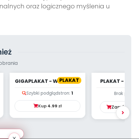
onalnych oraz logicznego myślenia u
ież
obrania
PLAKAT
GIGAPLAKAT - WIOSNA W
PLAKAT - KALE
MIEŚCIE
CZERWI
Szybki podgląd
stron:
1
Brak podgl
Kup
4.99
zł
Zamów ten 