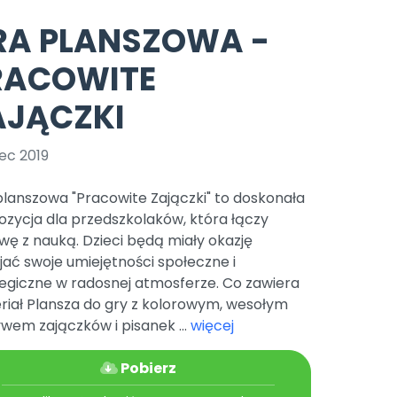
e
y
Gotowa w mniej niż 10 min • 14 dni bez opłat
Zobacz nas na Instagramie
Bliżej Pieska
RA PLANSZOWA -
Pomoc zwierzętom
TikTok
RACOWITE
Nowości
Zobacz nas na TikToku
wej
Książka (dla) Przedszkolaka
Zapowiedzi
AJĄCZKI
Promowanie czytelnictwa
YouTube
zkoli
Polecamy
Filmy edukacyjne
ec 2019
osk Online.
5 czerwca 2024 r. uzyskała
Promocje
19 r. Nr decyzji:
lanszowa "Pracowite Zajączki" to doskonała
Archiwalne numery
zycja dla przedszkolaków, która łączy
ę z nauką. Dzieci będą miały okazję
Pomoc
jać swoje umiejętności społeczne i
tegiczne w radosnej atmosferze. Co zawiera
riał Plansza do gry z kolorowym, wesołym
wem zajączków i pisanek ...
więcej
Pobierz