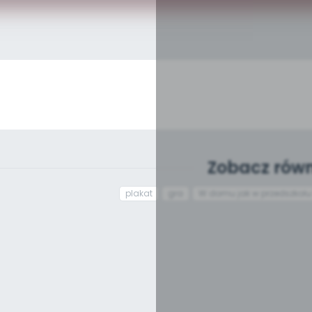
Zobacz równ
plakat
gra
W domu jak w przedszkolu t