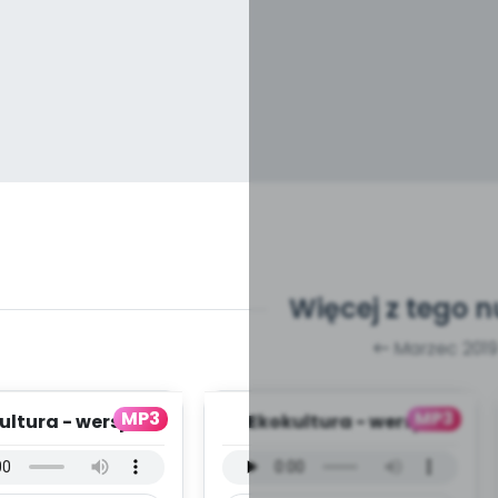
Więcej z tego 
Marzec 2019
MP3
MP3
ultura - wersja
Ekokultura - wersja
umentalna [muz.
instrumentalna [muz.
osz Konarsk...
Piotr Opatowic...