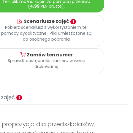
Ten plik można kupić za pomocą przelewu
(
4.99
PLN brutto).
Scenariusze zajęć
1
Pobierz scenariusz z wykorzystaniem tej
pomocy dydaktycznej. Pliki umieszczone są
do osobnego pobrania
Zamów ten numer
Sprawdź dostępność numeru w wersji
drukowanej
 zajęć
1
a propozycja dla przedszkolaków,